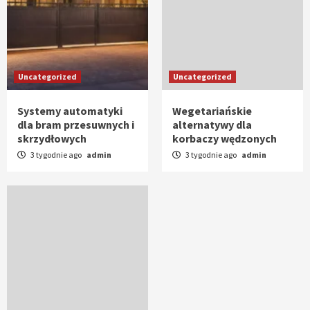
Uncategorized
Uncategorized
Systemy automatyki
Wegetariańskie
dla bram przesuwnych i
alternatywy dla
skrzydłowych
korbaczy wędzonych
3 tygodnie ago
admin
3 tygodnie ago
admin