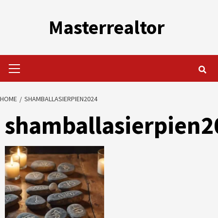
Skip
to
Masterrealtor
content
Primary
Menu
HOME
SHAMBALLASIERPIEN2024
shamballasierpien2