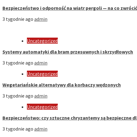
Bezpieczeństwo i odporność na wiatr pergoli — na co zwróci
3 tygodnie ago
admin
Uncategorized
Systemy automatyki dla bram przesuwnych i skrzydłowych
3 tygodnie ago
admin
Uncategorized
Wegetariańskie alternatywy dla korbaczy wędzonych
3 tygodnie ago
admin
Uncategorized
Bezpieczeństwo: czy sztuczne chryzantemy są bezpieczne d
3 tygodnie ago
admin