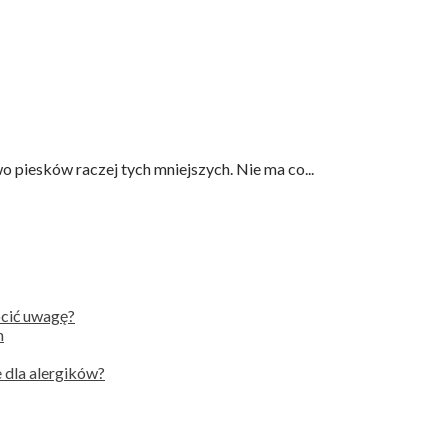
o piesków raczej tych mniejszych. Nie ma co...
ócić uwagę?
h
 dla alergików?