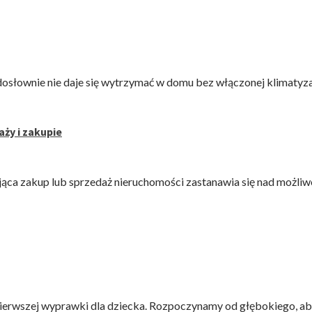
dosłownie nie daje się wytrzymać w domu bez włączonej klimatyzac
ży i zakupie
ąca zakup lub sprzedaż nieruchomości zastanawia się nad możliwo
ierwszej wyprawki dla dziecka. Rozpoczynamy od głębokiego, aby 