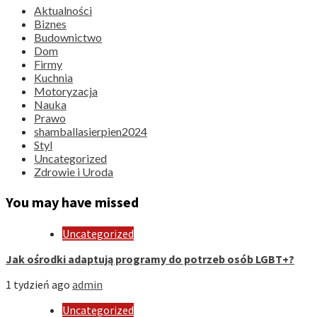
Aktualności
Biznes
Budownictwo
Dom
Firmy
Kuchnia
Motoryzacja
Nauka
Prawo
shamballasierpien2024
Styl
Uncategorized
Zdrowie i Uroda
You may have missed
Uncategorized
Jak ośrodki adaptują programy do potrzeb osób LGBT+?
1 tydzień ago
admin
Uncategorized