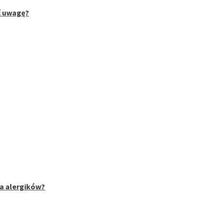
ć uwagę?
la alergików?