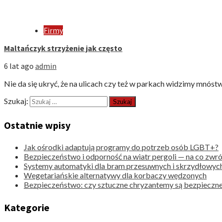
Firmy
Maltańczyk strzyżenie jak często
6 lat ago
admin
Nie da się ukryć, że na ulicach czy też w parkach widzimy mnóstw
Szukaj:
Ostatnie wpisy
Jak ośrodki adaptują programy do potrzeb osób LGBT+?
Bezpieczeństwo i odporność na wiatr pergoli — na co zwr
Systemy automatyki dla bram przesuwnych i skrzydłowyc
Wegetariańskie alternatywy dla korbaczy wędzonych
Bezpieczeństwo: czy sztuczne chryzantemy są bezpieczne
Kategorie