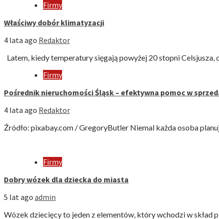
Firmy
Właściwy dobór klimatyzacji
4 lata ago
Redaktor
Latem, kiedy temperatury sięgają powyżej 20 stopni Celsjusza, 
Firmy
Pośrednik nieruchomości Śląsk – efektywna pomoc w sprzeda
4 lata ago
Redaktor
Źródło: pixabay.com / GregoryButler Niemal każda osoba planuj
Firmy
Dobry wózek dla dziecka do miasta
5 lat ago
admin
Wózek dziecięcy to jeden z elementów, który wchodzi w skład p