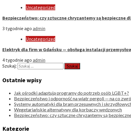
Uncategorized
Bezpieczeństwo: czy sztuczne chryzantemy są bezpieczne d
3 tygodnie ago
admin
Uncategorized
Elektryk dla firm w Gdańsku — obsługa instalacji przemysło
4 tygodnie ago
admin
Szukaj:
Ostatnie wpisy
Jak ośrodki adaptują programy do potrzeb osób LGBT+?
Bezpieczeństwo i odporność na wiatr pergoli — na co zwr
Systemy automatyki dla bram przesuwnych i skrzydłowyc
Wegetariańskie alternatywy dla korbaczy wędzonych
Bezpieczeństwo: czy sztuczne chryzantemy są bezpieczne
Kategorie