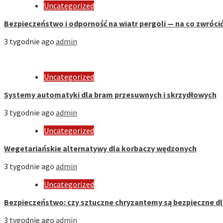
Uncategorized
Bezpieczeństwo i odporność na wiatr pergoli — na co zwróci
3 tygodnie ago
admin
Uncategorized
Systemy automatyki dla bram przesuwnych i skrzydłowych
3 tygodnie ago
admin
Uncategorized
Wegetariańskie alternatywy dla korbaczy wędzonych
3 tygodnie ago
admin
Uncategorized
Bezpieczeństwo: czy sztuczne chryzantemy są bezpieczne d
3 tygodnie ago
admin