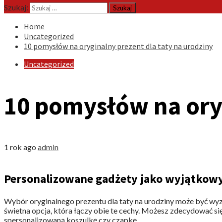
Szukaj:
Home
Uncategorized
10 pomysłów na oryginalny prezent dla taty na urodziny
Uncategorized
10 pomysłów na oryg
1 rok ago
admin
Personalizowane gadżety jako wyjątkowy
Wybór oryginalnego prezentu dla taty na urodziny może być wy
świetna opcja, która łączy obie te cechy. Możesz zdecydować s
spersonalizowaną koszulkę czy czapkę.