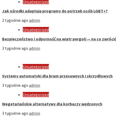
Uncategorized
Jak ośrodki adaptują programy do potrzeb osób LGBT+?
2 tygodnie ago
admin
Uncategorized
Bezpieczeństwo i odporność na wiatr pergoli — na co zwróci
3 tygodnie ago
admin
Uncategorized
Systemy automatyki dla bram przesuwnych i skrzydłowych
3 tygodnie ago
admin
Uncategorized
Wegetariańskie alternatywy dla korbaczy wędzonych
3 tygodnie ago
admin