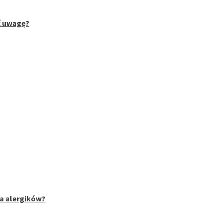
ć uwagę?
la alergików?