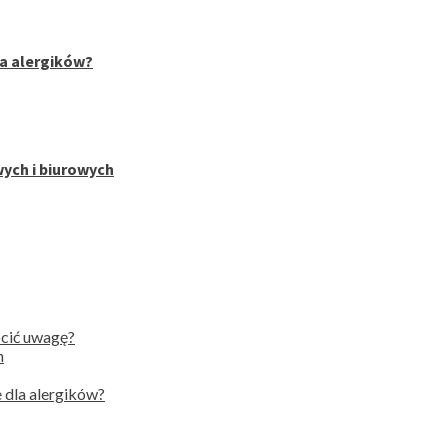
la alergików?
wych i biurowych
ócić uwagę?
h
 dla alergików?