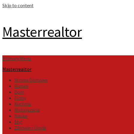
Skip to content
Masterrealtor
Primary Menu
Masterrealtor
Strona Domowa
Biznes
Dom
Firmy
Kuchnia
Motoryzacja
Nauka
Styl
Zdrowie i Uroda