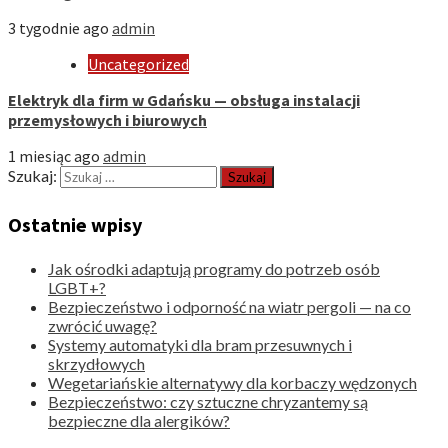
3 tygodnie ago
admin
Uncategorized
Elektryk dla firm w Gdańsku — obsługa instalacji
przemysłowych i biurowych
1 miesiąc ago
admin
Szukaj:
Ostatnie wpisy
Jak ośrodki adaptują programy do potrzeb osób
LGBT+?
Bezpieczeństwo i odporność na wiatr pergoli — na co
zwrócić uwagę?
Systemy automatyki dla bram przesuwnych i
skrzydłowych
Wegetariańskie alternatywy dla korbaczy wędzonych
Bezpieczeństwo: czy sztuczne chryzantemy są
bezpieczne dla alergików?