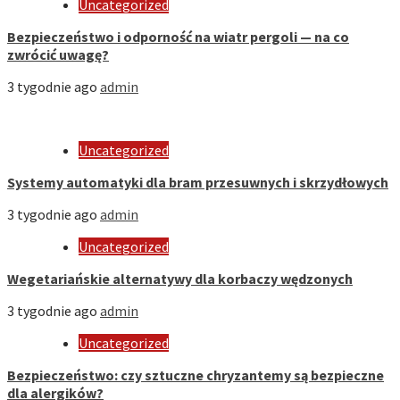
Uncategorized
Bezpieczeństwo i odporność na wiatr pergoli — na co
zwrócić uwagę?
3 tygodnie ago
admin
Uncategorized
Systemy automatyki dla bram przesuwnych i skrzydłowych
3 tygodnie ago
admin
Uncategorized
Wegetariańskie alternatywy dla korbaczy wędzonych
3 tygodnie ago
admin
Uncategorized
Bezpieczeństwo: czy sztuczne chryzantemy są bezpieczne
dla alergików?