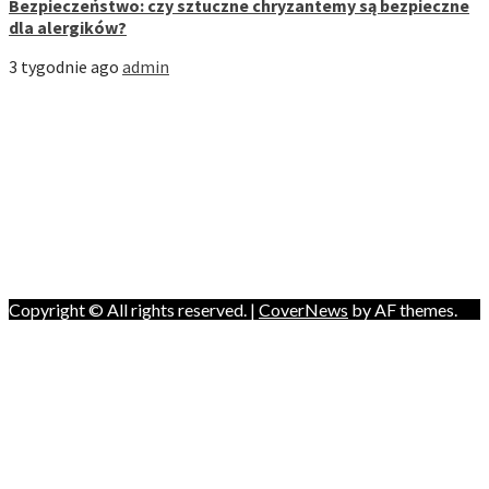
Bezpieczeństwo: czy sztuczne chryzantemy są bezpieczne
dla alergików?
3 tygodnie ago
admin
Strona Domowa
Biznes
Dom
Firmy
Kuchnia
Motoryzacja
Nauka
Styl
Zdrowie i Uroda
Copyright © All rights reserved.
|
CoverNews
by AF themes.