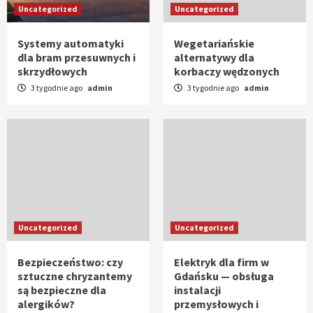
Uncategorized
Uncategorized
Systemy automatyki
Wegetariańskie
dla bram przesuwnych i
alternatywy dla
skrzydłowych
korbaczy wędzonych
3 tygodnie ago
admin
3 tygodnie ago
admin
Uncategorized
Uncategorized
Bezpieczeństwo: czy
Elektryk dla firm w
sztuczne chryzantemy
Gdańsku — obsługa
są bezpieczne dla
instalacji
alergików?
przemysłowych i