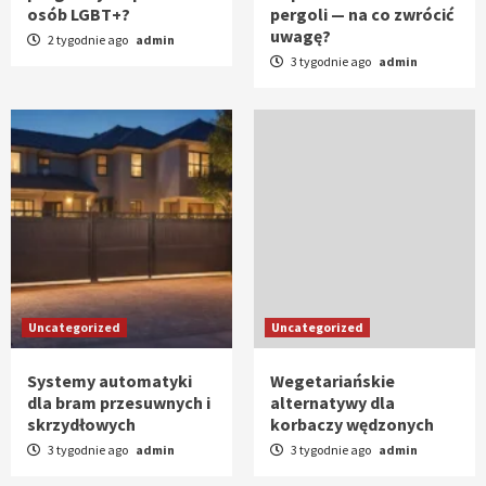
osób LGBT+?
pergoli — na co zwrócić
uwagę?
2 tygodnie ago
admin
3 tygodnie ago
admin
Uncategorized
Uncategorized
Systemy automatyki
Wegetariańskie
dla bram przesuwnych i
alternatywy dla
skrzydłowych
korbaczy wędzonych
3 tygodnie ago
admin
3 tygodnie ago
admin