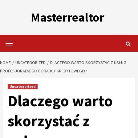
Skip
to
Masterrealtor
content
Primary
Menu
HOME
UNCATEGORIZED
DLACZEGO WARTO SKORZYSTAĆ Z USŁUG
PROFESJONALNEGO DORADCY KREDYTOWEGO?
Uncategorized
Dlaczego warto
skorzystać z