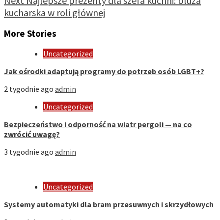
Next
Najlepsze prezenty dla szefa kuchni: bluza
kucharska w roli głównej
More Stories
Uncategorized
Jak ośrodki adaptują programy do potrzeb osób LGBT+?
2 tygodnie ago
admin
Uncategorized
Bezpieczeństwo i odporność na wiatr pergoli — na co
zwrócić uwagę?
3 tygodnie ago
admin
Uncategorized
Systemy automatyki dla bram przesuwnych i skrzydłowych