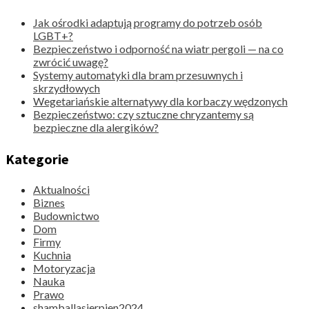
Jak ośrodki adaptują programy do potrzeb osób
LGBT+?
Bezpieczeństwo i odporność na wiatr pergoli — na co
zwrócić uwagę?
Systemy automatyki dla bram przesuwnych i
skrzydłowych
Wegetariańskie alternatywy dla korbaczy wędzonych
Bezpieczeństwo: czy sztuczne chryzantemy są
bezpieczne dla alergików?
Kategorie
Aktualności
Biznes
Budownictwo
Dom
Firmy
Kuchnia
Motoryzacja
Nauka
Prawo
shamballasierpien2024