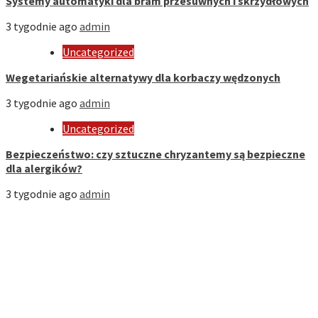
Systemy automatyki dla bram przesuwnych i skrzydłowych
3 tygodnie ago
admin
Uncategorized
Wegetariańskie alternatywy dla korbaczy wędzonych
3 tygodnie ago
admin
Uncategorized
Bezpieczeństwo: czy sztuczne chryzantemy są bezpieczne
dla alergików?
3 tygodnie ago
admin
Strona Domowa
Biznes
Dom
Firmy
Kuchnia
Motoryzacja
Nauka
Styl