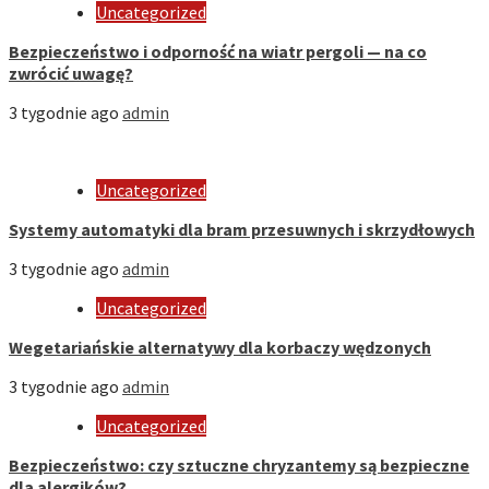
Uncategorized
Bezpieczeństwo i odporność na wiatr pergoli — na co
zwrócić uwagę?
3 tygodnie ago
admin
Uncategorized
Systemy automatyki dla bram przesuwnych i skrzydłowych
3 tygodnie ago
admin
Uncategorized
Wegetariańskie alternatywy dla korbaczy wędzonych
3 tygodnie ago
admin
Uncategorized
Bezpieczeństwo: czy sztuczne chryzantemy są bezpieczne
dla alergików?