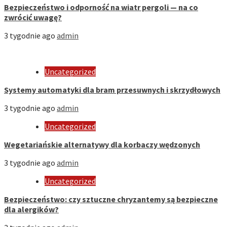
Bezpieczeństwo i odporność na wiatr pergoli — na co
zwrócić uwagę?
3 tygodnie ago
admin
Uncategorized
Systemy automatyki dla bram przesuwnych i skrzydłowych
3 tygodnie ago
admin
Uncategorized
Wegetariańskie alternatywy dla korbaczy wędzonych
3 tygodnie ago
admin
Uncategorized
Bezpieczeństwo: czy sztuczne chryzantemy są bezpieczne
dla alergików?