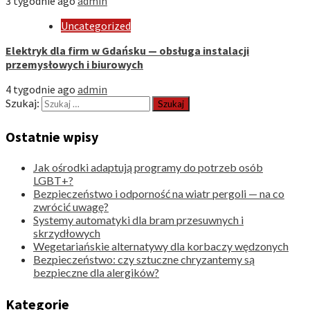
3 tygodnie ago
admin
Uncategorized
Elektryk dla firm w Gdańsku — obsługa instalacji
przemysłowych i biurowych
4 tygodnie ago
admin
Szukaj:
Ostatnie wpisy
Jak ośrodki adaptują programy do potrzeb osób
LGBT+?
Bezpieczeństwo i odporność na wiatr pergoli — na co
zwrócić uwagę?
Systemy automatyki dla bram przesuwnych i
skrzydłowych
Wegetariańskie alternatywy dla korbaczy wędzonych
Bezpieczeństwo: czy sztuczne chryzantemy są
bezpieczne dla alergików?
Kategorie