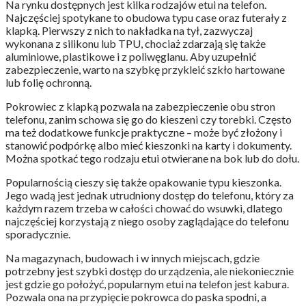
Na rynku dostępnych jest kilka rodzajów etui na telefon.
Najczęściej spotykane to obudowa typu case oraz futerały z
klapką. Pierwszy z nich to nakładka na tył, zazwyczaj
wykonana z silikonu lub TPU, chociaż zdarzają się także
aluminiowe, plastikowe i z poliwęglanu. Aby uzupełnić
zabezpieczenie, warto na szybkę przykleić szkło hartowane
lub folię ochronną.
Pokrowiec z klapką pozwala na zabezpieczenie obu stron
telefonu, zanim schowa się go do kieszeni czy torebki. Często
ma też dodatkowe funkcje praktyczne – może być złożony i
stanowić podpórkę albo mieć kieszonki na karty i dokumenty.
Można spotkać tego rodzaju etui otwierane na bok lub do dołu.
Popularnością cieszy się także opakowanie typu kieszonka.
Jego wadą jest jednak utrudniony dostęp do telefonu, który za
każdym razem trzeba w całości chować do wsuwki, dlatego
najczęściej korzystają z niego osoby zaglądające do telefonu
sporadycznie.
Na magazynach, budowach i w innych miejscach, gdzie
potrzebny jest szybki dostęp do urządzenia, ale niekoniecznie
jest gdzie go położyć, popularnym etui na telefon jest kabura.
Pozwala ona na przypięcie pokrowca do paska spodni, a