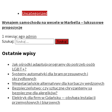
Uncategorized
Wynajem samochodu na wesele w Marbella – luksusowe
propozycje
1 miesiąc ago
admin
Szukaj:
Ostatnie wpisy
Jak ośrodki adaptują programy do potrzeb osób
LGBT+?
Systemy automatyki dla bram przesuwnych i
skrzydłowych
Wegetariańskie alternatywy dla korbaczy wędzonych
Bezpieczeństwo: czy sztuczne chryzantemy są
bezpieczne dla alergików?
Elektryk dla firm w Gdańsku — obsługa instalacji
przemysłowych i biurowych