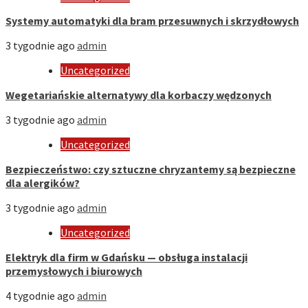
Systemy automatyki dla bram przesuwnych i skrzydłowych
3 tygodnie ago
admin
Uncategorized
Wegetariańskie alternatywy dla korbaczy wędzonych
3 tygodnie ago
admin
Uncategorized
Bezpieczeństwo: czy sztuczne chryzantemy są bezpieczne
dla alergików?
3 tygodnie ago
admin
Uncategorized
Elektryk dla firm w Gdańsku — obsługa instalacji
przemysłowych i biurowych
4 tygodnie ago
admin