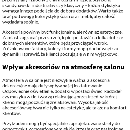
skandynawski, industrialny czy klasyczny – każda stylistyka
wymaga innego podejścia do doboru dodatków. Warto także
brać pod uwagę kolorystykę ścian oraz mebli, aby całość
wyglądała spójnie.
Akcesoria powinny być funkcjonalne, ale również estetyczne.
Zamiast zagracać przestrzeń, lepiej postawić na kilka dobrze
dobranych elementów, które będą przyciągać wzrok.
Zróżnicowane faktury, kolory i formy mogą dodać wnętrzu
dynamiki i sprawić, że klienci poczują się w nim wyjątkowo.
Wpływ akcesoriów na atmosferę salonu
Atmosfera w salonie jest niezwykle ważna, a akcesoria
dekoracyjne mają duży wpływ na jej kształtowanie.
Odpowiednie oświetlenie, dodatki w postaci świec, kadzideł
czy muzyka w tle, tworzą relaksującą przestrzeń, w której
klienci mogą poczuć się zrelaksowani. Wysoka jakość
akcesoriów wpływa nie tylko na estetykę, ale także na komfort
klientów.
Przykładem mogą być specjalnie zaprojektowane strefy do
odpoczynku, wyposażone w miękkie krzesła oraz nastrojowe