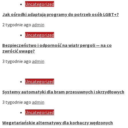
Uncategorized
Jak ośrodki adaptują programy do potrzeb osób LGBT+?
2 tygodnie ago
admin
Uncategorized
Bezpieczeństwo i odporność na wiatr pergoli — na co
zwrócić uwagę?
3 tygodnie ago
admin
Uncategorized
Systemy automatyki dla bram przesuwnych i skrzydłowych
3 tygodnie ago
admin
Uncategorized
Wegetariańskie alternatywy dla korbaczy wędzonych