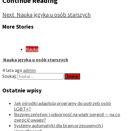
Continue Reading
Next
Nauka języka u osób starszych
More Stories
Nauka
Nauka języka u osób starszych
4 lata ago
admin
Szukaj:
Ostatnie wpisy
Jak ośrodki adaptują programy do potrzeb osób
LGBT+?
Bezpieczeństwo i odporność na wiatr pergoli — na co
zwrócić uwagę?
Systemy automatyki dla bram przesuwnych i
skrzydłowych