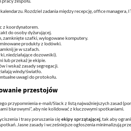
n pracy zespołu.
kalendarzu. Rozdziel zadania między recepcję, office managera, IT 
ac z koordynatorem.
takt do osoby dyżurującej.
h, zamknięte szafki, wylogowane komputery.
erminowane produkty z lodówki.
amknij je w szafach.
i, niedziałające dozowniki).
 lub przekaż je ekipie.
 i wskaż zasady segregacji.
ziałają windy/światło.
entualne uwagi do protokołu.
zowanie przestojów
o przypomnienia e-mail/Slack z listą najważniejszych zasad (porz
ami biurowymi”, aby nie kolidować z kluczowymi spotkaniami.
ciszenia i trasy poruszania się
ekipy sprzątającej
, tak aby ogra
potkań. Jasne zasady i wcześniejsze ogłoszenia minimalizują prz