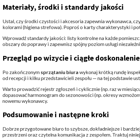
Materiały, środki i standardy jakości
Ustal, czy środki czystości i akcesoria zapewnia wykonawca, cz
kolorami (higiena strefowa). Poproś o karty charakterystyki i po
Wprowadź standardy jakości: listy kontrolne na każde pomieszc
obszary do poprawy i zapewnisz spójny poziom usługi niezależnie
Przegląd po wizycie i ciągłe doskonalenie
Po zakończonym
sprzątaniu biura
wykonaj krótką rundę inspekc
od recepcji i kilku przedstawicieli zespołu — na tej podstawie ust
Warto prowadzić rejestr zgłoszeń i cyklicznie (np. raz w miesi
dopasować harmonogram do sezonowości (np. okresy wzmożonych z
nowemu wykonawcy.
Podsumowanie i następne kroki
Dobrze przygotowane biuro to szybsze, dokładniejsze i bardziej
przestrzeni oraz czytelna komunikacja z zespołem. Traktuj ninie