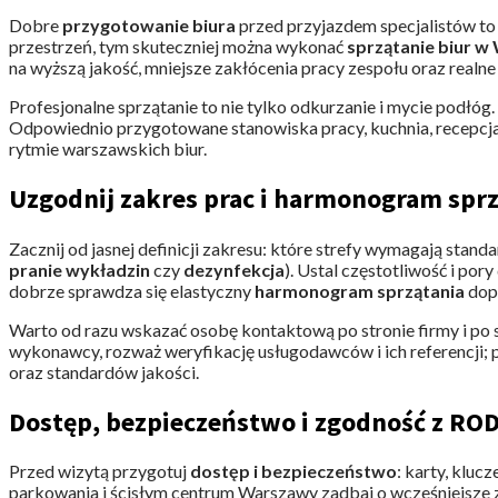
Dobre
przygotowanie biura
przed przyjazdem specjalistów t
przestrzeń, tym skuteczniej można wykonać
sprzątanie biur w
na wyższą jakość, mniejsze zakłócenia pracy zespołu oraz realne
Profesjonalne sprzątanie to nie tylko odkurzanie i mycie podłóg
Odpowiednio przygotowane stanowiska pracy, kuchnia, recepcja
rytmie warszawskich biur.
Uzgodnij zakres prac i harmonogram spr
Zacznij od jasnej definicji zakresu: które strefy wymagają stan
pranie wykładzin
czy
dezynfekcja
). Ustal częstotliwość i po
dobrze sprawdza się elastyczny
harmonogram sprzątania
dop
Warto od razu wskazać osobę kontaktową po stronie firmy i po s
wykonawcy, rozważ weryfikację usługodawców i ich referencji; 
oraz standardów jakości.
Dostęp, bezpieczeństwo i zgodność z RO
Przed wizytą przygotuj
dostęp i bezpieczeństwo
: karty, kluc
parkowania i ścisłym centrum Warszawy zadbaj o wcześniejsze z