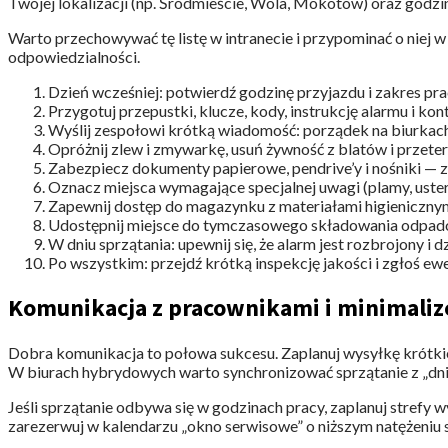
Twojej lokalizacji (np. Śródmieście, Wola, Mokotów) oraz godzi
Warto przechowywać tę listę w intranecie i przypominać o niej w 
odpowiedzialności.
Dzień wcześniej: potwierdź godzinę przyjazdu i zakres pr
Przygotuj przepustki, klucze, kody, instrukcję alarmu i kon
Wyślij zespołowi krótką wiadomość: porządek na biurkac
Opróżnij zlew i zmywarkę, usuń żywność z blatów i przet
Zabezpiecz dokumenty papierowe, pendrive’y i nośniki — z
Oznacz miejsca wymagające specjalnej uwagi (plamy, usterk
Zapewnij dostęp do magazynku z materiałami higienicznymi
Udostępnij miejsce do tymczasowego składowania odpadów
W dniu sprzątania: upewnij się, że alarm jest rozbrojony i d
Po wszystkim: przejdź krótką inspekcję jakości i zgłoś ew
Komunikacja z pracownikami i minimali
Dobra komunikacja to połowa sukcesu. Zaplanuj wysyłkę krótkieg
W biurach hybrydowych warto synchronizować sprzątanie z „dni
Jeśli sprzątanie odbywa się w godzinach pracy, zaplanuj strefy wy
zarezerwuj w kalendarzu „okno serwisowe” o niższym natężeniu s