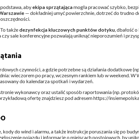
o podstawa, aby
ekipa sprzątająca
mogła pracować szybko, bezpie
 Warszawie
— dokładniej umyć powierzchnie, dotrzeć do trudno do
 oszczędności.
. To także
dezynfekcja kluczowych punktów dotyku
, dbałość o
 czy sale konferencyjne pozwalają uniknąć nieporozumień i przy
zątania
dardowych czynności, a gdzie potrzebne są działania dodatkowe (n
ry dnia: wieczorem po pracy, wczesnym rankiem lub w weekend. W 
asowany do kalendarza spotkań i wydarzeń.
tronie wykonawcy oraz ustalić sposób raportowania (np. protokół 
przykładową ofertę znajdziesz pod adresem https://insiemepolska
DO
ze, kody do wind i alarmu, a także instrukcje poruszania się po budy
głoszenie pojazdu i informację o miejscach postojowych, by unikn