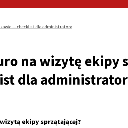
szawie — checklist dla administratora
ro na wizytę ekipy s
st dla administrato
wizytą ekipy sprzątającej?