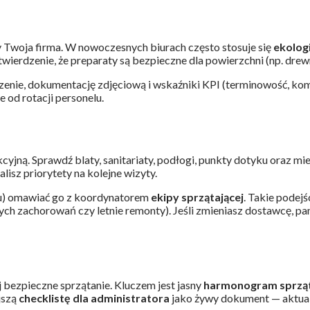
y Twoja firma. W nowoczesnych biurach często stosuje się
ekologi
twierdzenie, że preparaty są bezpieczne dla powierzchni (np. drewn
zenie, dokumentację zdjęciową i wskaźniki KPI (terminowość, kom
 od rotacji personelu.
yjną. Sprawdź blaty, sanitariaty, podłogi, punkty dotyku oraz mi
alisz priorytety na kolejne wizyty.
ącu) omawiać go z koordynatorem
ekipy sprzątającej
. Takie podej
achorowań czy letnie remonty). Jeśli zmieniasz dostawcę, pamię
 bezpieczne sprzątanie. Kluczem jest jasny
harmonogram sprzą
jszą
checklistę dla administratora
jako żywy dokument — aktuali