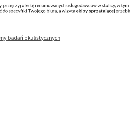
dy, przejrzyj ofertę renomowanych usługodawców w stolicy, w ty
ść do specyfiki Twojego biura, a wizyta
ekipy sprzątającej
przebie
ceny badań okulistycznych