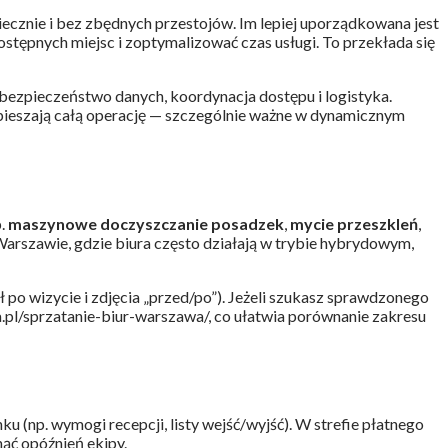
cznie i bez zbędnych przestojów. Im lepiej uporządkowana jest
stępnych miejsc i zoptymalizować czas usługi. To przekłada się
 bezpieczeństwo danych, koordynacja dostępu i logistyka.
spieszają całą operację — szczególnie ważne w dynamicznym
p.
maszynowe doczyszczanie posadzek
,
mycie przeszkleń
,
Warszawie, gdzie biura często działają w trybie hybrydowym,
po wizycie i zdjęcia „przed/po”). Jeżeli szukasz sprawdzonego
.pl/sprzatanie-biur-warszawa/, co ułatwia porównanie zakresu
nku (np. wymogi recepcji, listy wejść/wyjść). W strefie płatnego
ąć opóźnień ekipy.