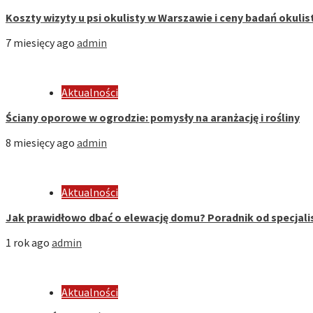
Koszty wizyty u psi okulisty w Warszawie i ceny badań okuli
7 miesięcy ago
admin
Aktualności
Ściany oporowe w ogrodzie: pomysły na aranżację i rośliny
8 miesięcy ago
admin
Aktualności
Jak prawidłowo dbać o elewację domu? Poradnik od specjali
1 rok ago
admin
Aktualności