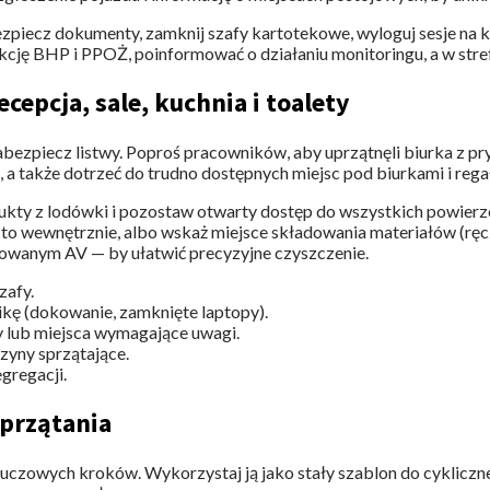
ezpiecz dokumenty, zamknij szafy kartotekowe, wyloguj sesje na 
ukcję BHP i PPOŻ, poinformować o działaniu monitoringu, a w st
cepcja, sale, kuchnia i toalety
abezpiecz listwy. Poproś pracowników, aby uprzątnęli biurka z p
, a także dotrzeć do trudno dostępnych miejsc pod biurkami i rega
ukty z lodówki i pozostaw otwarty dostęp do wszystkich powierz
sz to wewnętrznie, albo wskaż miejsce składowania materiałów (ręc
owanym AV — by ułatwić precyzyjne czyszczenie.
zafy.
ikę (dokowanie, zamknięte laptopy).
dy lub miejsca wymagające uwagi.
szyny sprzątające.
gregacji.
sprzątania
uczowych kroków. Wykorzystaj ją jako stały szablon do cyklicz