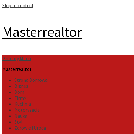
Skip to content
Masterrealtor
Primary Menu
Masterrealtor
Strona Domowa
Biznes
Dom
Firmy
Kuchnia
Motoryzacja
Nauka
Styl
Zdrowie i Uroda