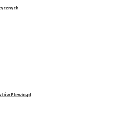
stycznych
stów Elewio.pl