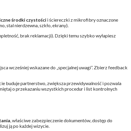
czne środki czystości
i ściereczki z mikrofibry oznaczone
o, stal nierdzewna, szkło, ekrany).
pletność, brak reklamacji). Dzięki temu szybko wyłapiesz
ejsca wcześniej wskazane do „specjalnej uwagi”. Zbierz feedback
ście buduje partnerstwo, zwiększa przewidywalność i pozwala
taj o przekazaniu wszystkich procedur i list kontrolnych
tania
, właściwe zabezpieczenie dokumentów, dostęp do
zuj ją po każdej wizycie.