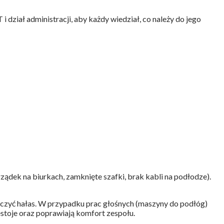
i dział administracji, aby każdy wiedział, co należy do jego
ądek na biurkach, zamknięte szafki, brak kabli na podłodze).
niczyć hałas. W przypadku prac głośnych (maszyny do podłóg)
estoje oraz poprawiają komfort zespołu.