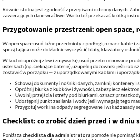
Równie istotna jest zgodność z przepisami ochrony danych. Zab
zawierających dane wrażliwe. Warto też przekazać krótką instr
Przygotowanie przestrzeni: open space, re
W open space usuń luźne przedmioty z podłogi, oznacz kable i z
sprzątająca
może dokładnie wyczyścić blaty, klawiatury osłonić
W kuchni opróżnij zlew i zmywarkę, usuń przeterminowane prod
usterkach (np. cieknące baterie), uzupełnij dozowniki jeśli robi
zostawić w porządku — z uporządkowanymi kablami i uporządk
Schowaj dokumenty i nośniki danych, zamknij kontenery i s
Opróżnij biurka z kubków i żywności, zabezpiecz elektron
Uwolnij przejścia i strefy pod biurkami, oznacz przeszko
Udostępnij punkt zasilania i wody, jeśli wymagają tego ma
Przygotuj worki na odpady segregowane i wskaż zasady se
Checklist: co zrobić dzień przed i w dniu 
Poniższa
checklista dla administratora
pomoże nie pominąć kl