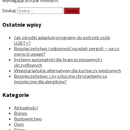
wymagających par młodych.
Szukaj:
Ostatnie wpisy
Jak ośrodki adaptują programy do potrzeb osób
LGBT+?
Bezpieczeństwo i odporność na wiatr pergoli — na co
zwrócić uwagę?
Systemy automatyki dla bram przesuwnych i
skrzydłowych
Wegetariańskie alternatywy dla korbaczy wędzonych
Bezpieczeństwo: czy sztuczne chryzantemy są
bezpieczne dla alergików?
Kategorie
Aktualności
Biznes
Budownictwo
Dom
Firmy