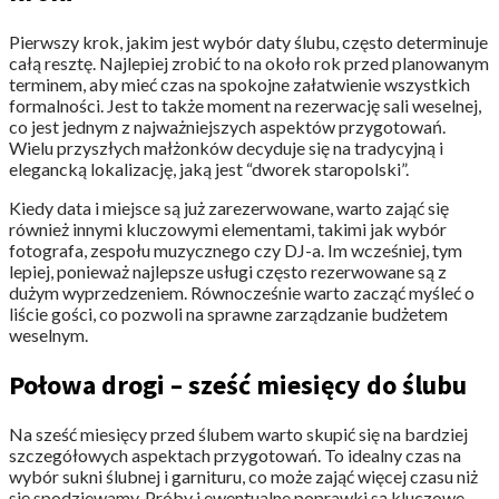
Pierwszy krok, jakim jest wybór daty ślubu, często determinuje
całą resztę. Najlepiej zrobić to na około rok przed planowanym
terminem, aby mieć czas na spokojne załatwienie wszystkich
formalności. Jest to także moment na rezerwację sali weselnej,
co jest jednym z najważniejszych aspektów przygotowań.
Wielu przyszłych małżonków decyduje się na tradycyjną i
elegancką lokalizację, jaką jest “dworek staropolski”.
Kiedy data i miejsce są już zarezerwowane, warto zająć się
również innymi kluczowymi elementami, takimi jak wybór
fotografa, zespołu muzycznego czy DJ-a. Im wcześniej, tym
lepiej, ponieważ najlepsze usługi często rezerwowane są z
dużym wyprzedzeniem. Równocześnie warto zacząć myśleć o
liście gości, co pozwoli na sprawne zarządzanie budżetem
weselnym.
Połowa drogi – sześć miesięcy do ślubu
Na sześć miesięcy przed ślubem warto skupić się na bardziej
szczegółowych aspektach przygotowań. To idealny czas na
wybór sukni ślubnej i garnituru, co może zająć więcej czasu niż
się spodziewamy. Próby i ewentualne poprawki są kluczowe,