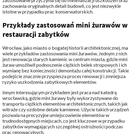
zastosowanie przyczynia się do minimalizacji uszkodzeń oraz
zachowania oryginalnych detali budowli, co jest niezwykle
istotne w przypadku prac konserwatorskich.
Przykłady zastosowań mini żurawów w
restauracji zabytków
Wrocław, jako miasto o bogatej historii architektonicznej, ma
wiele przykładów zastosowania mini żurawów. Jednym z nich
jest renowacja starych kamienic w centrum miasta, gdzie mini
żuraw umożliwił podnoszenie ciężkich belek stropowych i ich
wymianę bez konieczności demontażu całej konstrukcji. Takie
podejście znacznie przyspiesza proces renowacji i zmniejsza
ryzyko uszkodzenia zabytkowych elementów.
Innym interesującym przykładem jest praca nad katedrą
wrocławską, gdzie mini żurawy były wykorzystywane do
transportu ciężkich elementów architektonicznych, takich jak
witraże czy ozdobne detale kamienne. Użycie takich urządzeń
pozwala na precyzyjne umiejscowienie elementów w
trudnodostępnych miejscach, co jest kluczowe w przypadku
zabytków wymagających szczególnej ostrożności podczas
prac renowacyjnych.