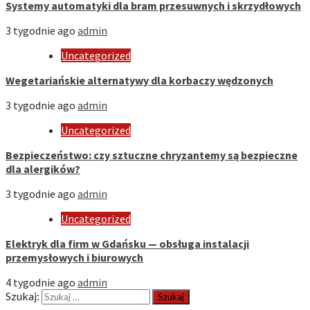
Systemy automatyki dla bram przesuwnych i skrzydłowych
3 tygodnie ago
admin
Uncategorized
Wegetariańskie alternatywy dla korbaczy wędzonych
3 tygodnie ago
admin
Uncategorized
Bezpieczeństwo: czy sztuczne chryzantemy są bezpieczne
dla alergików?
3 tygodnie ago
admin
Uncategorized
Elektryk dla firm w Gdańsku — obsługa instalacji
przemysłowych i biurowych
4 tygodnie ago
admin
Szukaj: