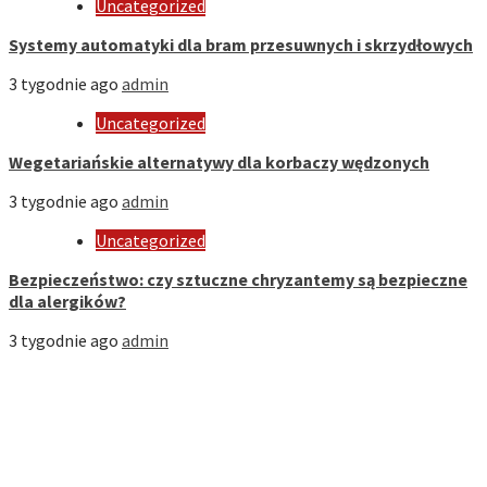
Uncategorized
Systemy automatyki dla bram przesuwnych i skrzydłowych
3 tygodnie ago
admin
Uncategorized
Wegetariańskie alternatywy dla korbaczy wędzonych
3 tygodnie ago
admin
Uncategorized
Bezpieczeństwo: czy sztuczne chryzantemy są bezpieczne
dla alergików?
3 tygodnie ago
admin
Strona Domowa
Biznes
Dom
Firmy
Kuchnia
Motoryzacja