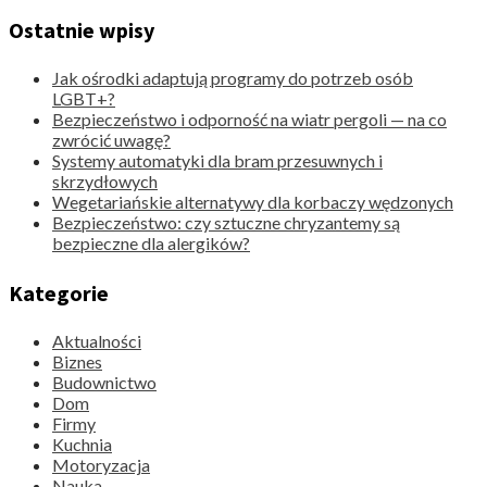
Ostatnie wpisy
Jak ośrodki adaptują programy do potrzeb osób
LGBT+?
Bezpieczeństwo i odporność na wiatr pergoli — na co
zwrócić uwagę?
Systemy automatyki dla bram przesuwnych i
skrzydłowych
Wegetariańskie alternatywy dla korbaczy wędzonych
Bezpieczeństwo: czy sztuczne chryzantemy są
bezpieczne dla alergików?
Kategorie
Aktualności
Biznes
Budownictwo
Dom
Firmy
Kuchnia
Motoryzacja
Nauka