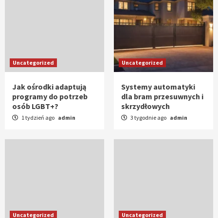
Uncategorized
Uncategorized
Jak ośrodki adaptują
Systemy automatyki
programy do potrzeb
dla bram przesuwnych i
osób LGBT+?
skrzydłowych
1 tydzień ago
admin
3 tygodnie ago
admin
Uncategorized
Uncategorized