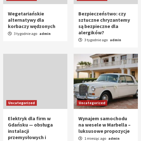
Wegetariańskie
Bezpieczeństwo: czy
alternatywy dla
sztuczne chryzantemy
korbaczy wędzonych
są bezpieczne dla
alergików?
3 tygodnie ago
admin
3 tygodnie ago
admin
Uncategorized
Uncategorized
Elektryk dla firm w
Wynajem samochodu
Gdańsku — obsługa
na wesele w Marbella –
instalacji
luksusowe propozycje
przemysłowych i
1 miesiąc ago
admin