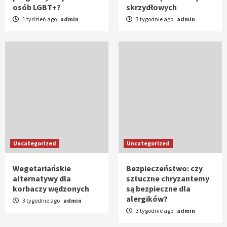
osób LGBT+?
skrzydłowych
1 tydzień ago
admin
3 tygodnie ago
admin
Uncategorized
Uncategorized
Wegetariańskie
Bezpieczeństwo: czy
alternatywy dla
sztuczne chryzantemy
korbaczy wędzonych
są bezpieczne dla
alergików?
3 tygodnie ago
admin
3 tygodnie ago
admin