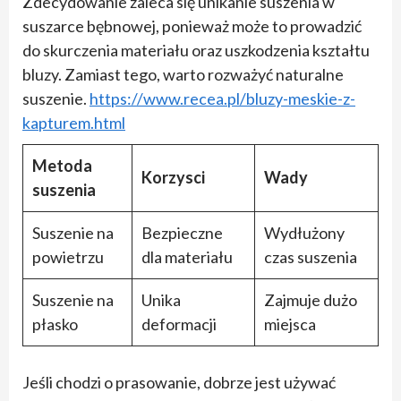
Zdecydowanie zaleca się unikanie suszenia w
suszarce bębnowej, ponieważ może to prowadzić
do skurczenia materiału oraz uszkodzenia kształtu
bluzy. Zamiast tego, warto rozważyć naturalne
suszenie.
https://www.recea.pl/bluzy-meskie-z-
kapturem.html
Metoda
Korzysci
Wady
suszenia
Suszenie na
Bezpieczne
Wydłużony
powietrzu
dla materiału
czas suszenia
Suszenie na
Unika
Zajmuje dużo
płasko
deformacji
miejsca
Jeśli chodzi o prasowanie, dobrze jest używać