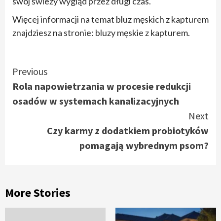
swój świeży wygląd przez długi czas.
Więcej informacji na temat bluz męskich z kapturem
znajdziesz na stronie: bluzy męskie z kapturem.
Continue
Previous
Rola napowietrzania w procesie redukcji
Reading
osadów w systemach kanalizacyjnych
Next
Czy karmy z dodatkiem probiotyków
pomagają wybrednym psom?
More Stories