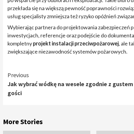
po wsparcie przy odbiorach i eksploatacji. Takie biur
przekłada się na większą pewność poprawności rozwiąz
usług specjalisty zmniejsza też ryzyko opóźnień zwią
Wybierając partnera do projektowania zabezpieczeń 
inwestycjach, referencje oraz podejście do dokumentacj
kompletny
projekt instalacji przeciwpożarowej
, ale 
zwiększające niezawodność systemów pożarowych.
Continue
Previous
Jak wybrać wódkę na wesele zgodnie z gustem
Reading
gości
More Stories