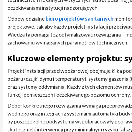
oczekiwaniami instytucji nadzorujących.
Odpowiedzialne
biuro projektów sanitarnych
monitor
projektowe, tak aby każdy
projekt instalacji przeciw
Wiedza ta pomaga też optymalizować rozwiązania — np.
zachowaniu wymaganych parametrów technicznych.
Kluczowe elementy projektu: sy
Projekt instalacji przeciwpożarowej obejmuje kilka
pożaru (czujki dymu i temperatury), systemy gaszenia
oraz systemy oddymiania. Każdy z tych elementów musi
funkcji pomieszczeń i oczekiwanego poziomu ochrony.
Dobór konkretnego rozwiązania wymaga przeprowadzen
wodnego oraz integracji z systemami automatyki bud
by poszczególne podsystemy współpracowały poprawni
skuteczność interwencji przy minimalnym ryzyku fałs