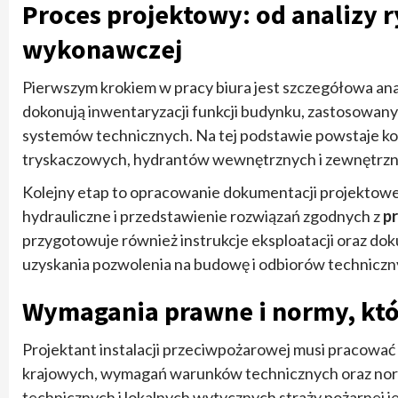
Proces projektowy: od analizy 
wykonawczej
Pierwszym krokiem w pracy biura jest szczegółowa ana
dokonują inwentaryzacji funkcji budynku, zastosowany
systemów technicznych. Na tej podstawie powstaje k
tryskaczowych, hydrantów wewnętrznych i zewnętrzny
Kolejny etap to opracowanie dokumentacji projektowej:
hydrauliczne i przedstawienie rozwiązań zgodnych z
p
przygotowuje również instrukcje eksploatacji oraz do
uzyskania pozwolenia na budowę i odbiorów techniczn
Wymagania prawne i normy, któ
Projektant instalacji przeciwpożarowej musi pracowa
krajowych, wymagań warunków technicznych oraz nor
technicznych i lokalnych wytycznych straży pożarnej j