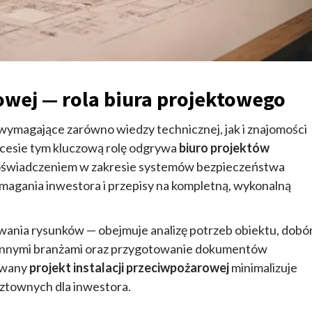
rowej — rola biura projektowego
 wymagające zarówno wiedzy technicznej, jak i znajomości
cesie tym kluczową rolę odgrywa
biuro projektów
doświadczeniem w zakresie systemów bezpieczeństwa
magania inwestora i przepisy na kompletną, wykonalną
owania rysunków — obejmuje analizę potrzeb obiektu, dobó
 innymi branżami oraz przygotowanie dokumentów
owany
projekt instalacji przeciwpożarowej
minimalizuje
ztownych dla inwestora.