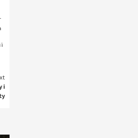
.
h
 i
xt
 i
ty