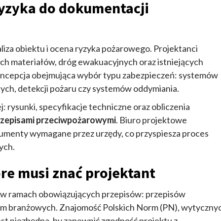
ryzyka do dokumentacji
liza obiektu i ocena ryzyka pożarowego. Projektanci
ch materiałów, dróg ewakuacyjnych oraz istniejących
oncepcja obejmująca wybór typu zabezpieczeń: systemów
ch, detekcji pożaru czy systemów oddymiania.
 rysunki, specyfikacje techniczne oraz obliczenia
rzepisami przeciwpożarowymi
. Biuro projektowe
kumenty wymagane przez urzędy, co przyspiesza proces
ych.
re musi znać projektant
ć w ramach obowiązujących przepisów: przepisów
m branżowych. Znajomość Polskich Norm (PN), wytyczny
est niezbędna, by zapewnić zgodność projektu z