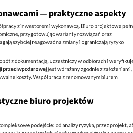
konawcami — praktyczne aspekty
półpracy z inwestorem i wykonawcą. Biuro projektowe pełn
onomiczne, przygotowując warianty rozwiązań oraz
gają szybciej reagować na zmiany i ograniczają ryzyko
bót z dokumentacją, uczestniczy w odbiorach i weryfikuj
cji przeciwpożarowej
jest wdrażany zgodnie z założeniami,
widywalne koszty. Współpraca z renomowanym biurem
styczne biuro projektów
ompleksowe podejście: od analizy ryzyka, przez projekt, a