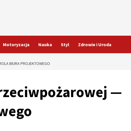
Motoryzacja
Nauka
Styl
Zdrowie i Uroda
 ROLA BIURA PROJEKTOWEGO
 przeciwpożarowej —
owego