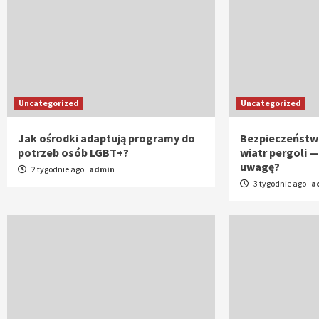
Uncategorized
Uncategorized
Jak ośrodki adaptują programy do
Bezpieczeństwo
potrzeb osób LGBT+?
wiatr pergoli —
uwagę?
2 tygodnie ago
admin
3 tygodnie ago
a