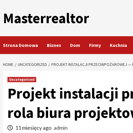
Skip
to
Masterrealtor
content
Strona Domowa
Biznes
Dom
Firmy
Kuchnia
HOME
UNCATEGORIZED
PROJEKT INSTALACJI PRZECIWPOŻAROWEJ —
Uncategorized
Projekt instalacji
rola biura projekt
11 miesięcy ago
admin