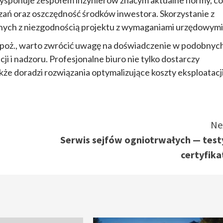
o dysponuje zespołem inżynierów znaćym aktualne normy, co
ań oraz oszczędność środków inwestora. Skorzystanie z
zanych z niezgodnością projektu z wymaganiami urzędowymi
ppoż., warto zwrócić uwagę na doświadczenie w podobnyc
i i nadzoru. Profesjonalne biuro nie tylko dostarczy
także doradzi rozwiązania optymalizujące koszty eksploatacji
Ne
Serwis sejfów ogniotrwałych — testy
certyfika