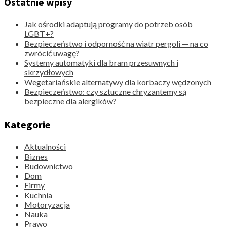
Ostatnie wpisy
Jak ośrodki adaptują programy do potrzeb osób
LGBT+?
Bezpieczeństwo i odporność na wiatr pergoli — na co
zwrócić uwagę?
Systemy automatyki dla bram przesuwnych i
skrzydłowych
Wegetariańskie alternatywy dla korbaczy wędzonych
Bezpieczeństwo: czy sztuczne chryzantemy są
bezpieczne dla alergików?
Kategorie
Aktualności
Biznes
Budownictwo
Dom
Firmy
Kuchnia
Motoryzacja
Nauka
Prawo