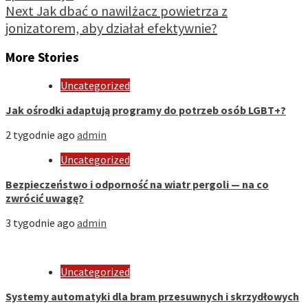
Next
Jak dbać o nawilżacz powietrza z
jonizatorem, aby działał efektywnie?
More Stories
Uncategorized
Jak ośrodki adaptują programy do potrzeb osób LGBT+?
2 tygodnie ago
admin
Uncategorized
Bezpieczeństwo i odporność na wiatr pergoli — na co
zwrócić uwagę?
3 tygodnie ago
admin
Uncategorized
Systemy automatyki dla bram przesuwnych i skrzydłowych