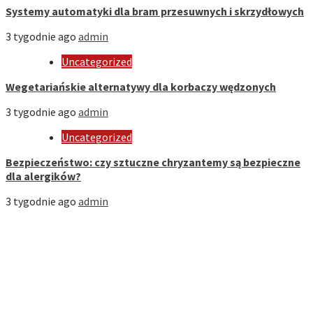
Systemy automatyki dla bram przesuwnych i skrzydłowych
3 tygodnie ago
admin
Uncategorized
Wegetariańskie alternatywy dla korbaczy wędzonych
3 tygodnie ago
admin
Uncategorized
Bezpieczeństwo: czy sztuczne chryzantemy są bezpieczne
dla alergików?
3 tygodnie ago
admin
Strona Domowa
Biznes
Dom
Firmy
Kuchnia
Motoryzacja
Nauka