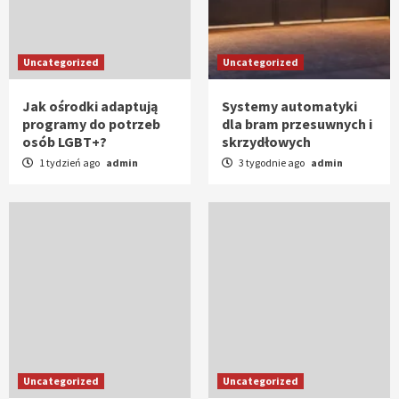
Uncategorized
Uncategorized
Jak ośrodki adaptują
Systemy automatyki
programy do potrzeb
dla bram przesuwnych i
osób LGBT+?
skrzydłowych
1 tydzień ago
admin
3 tygodnie ago
admin
Uncategorized
Uncategorized