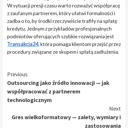
W sytuacji presji czasu warto rozważyć współpracę
z zaufanym partnerem, który ułatwi formalności i
zadba o to, by środki rzeczywiście trafiły na spłatę
kredytu. Jednym z przykładów profesjonalnych
podmiotów oferujących szybkie rozwiązania jest
Transakcja24
, która pomaga klientom przejść przez
procedury związane ze skupem i spłatą zadłużenia.
Continue
Previous
Outsourcing jako źródło innowacji — jak
Reading
współpracować z partnerem
technologicznym
Next
Gres wielkoformatowy — zalety, wymiary i
zastosowania