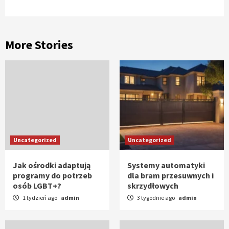
More Stories
Uncategorized
Uncategorized
Jak ośrodki adaptują
Systemy automatyki
programy do potrzeb
dla bram przesuwnych i
osób LGBT+?
skrzydłowych
1 tydzień ago
admin
3 tygodnie ago
admin