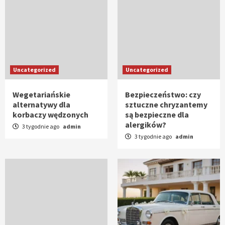
Uncategorized
Uncategorized
Wegetariańskie
Bezpieczeństwo: czy
alternatywy dla
sztuczne chryzantemy
korbaczy wędzonych
są bezpieczne dla
alergików?
3 tygodnie ago
admin
3 tygodnie ago
admin