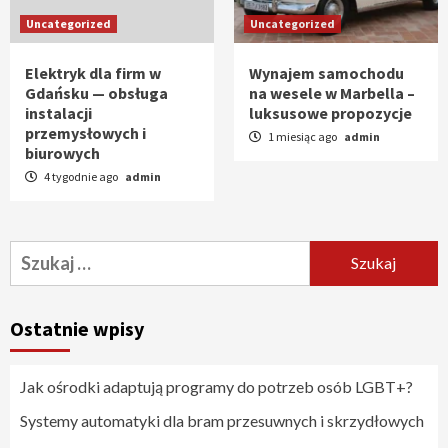
Uncategorized
Uncategorized
Elektryk dla firm w
Wynajem samochodu
Gdańsku — obsługa
na wesele w Marbella –
instalacji
luksusowe propozycje
przemysłowych i
1 miesiąc ago
admin
biurowych
4 tygodnie ago
admin
Szukaj:
Ostatnie wpisy
Jak ośrodki adaptują programy do potrzeb osób LGBT+?
Systemy automatyki dla bram przesuwnych i skrzydłowych