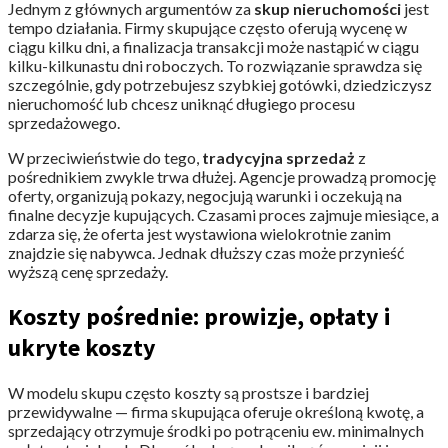
Jednym z głównych argumentów za
skup nieruchomości
jest
tempo działania. Firmy skupujące często oferują wycenę w
ciągu kilku dni, a finalizacja transakcji może nastąpić w ciągu
kilku-kilkunastu dni roboczych. To rozwiązanie sprawdza się
szczególnie, gdy potrzebujesz szybkiej gotówki, dziedziczysz
nieruchomość lub chcesz uniknąć długiego procesu
sprzedażowego.
W przeciwieństwie do tego,
tradycyjna sprzedaż
z
pośrednikiem zwykle trwa dłużej. Agencje prowadzą promocję
oferty, organizują pokazy, negocjują warunki i oczekują na
finalne decyzje kupujących. Czasami proces zajmuje miesiące, a
zdarza się, że oferta jest wystawiona wielokrotnie zanim
znajdzie się nabywca. Jednak dłuższy czas może przynieść
wyższą cenę sprzedaży.
Koszty pośrednie: prowizje, opłaty i
ukryte koszty
W modelu skupu często koszty są prostsze i bardziej
przewidywalne — firma skupująca oferuje określoną kwotę, a
sprzedający otrzymuje środki po potrąceniu ew. minimalnych