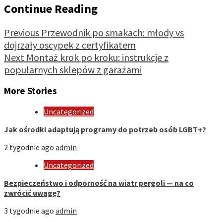
Continue Reading
Previous
Przewodnik po smakach: młody vs
dojrzały oscypek z certyfikatem
Next
Montaż krok po kroku: instrukcje z
popularnych sklepów z garażami
More Stories
Uncategorized
Jak ośrodki adaptują programy do potrzeb osób LGBT+?
2 tygodnie ago
admin
Uncategorized
Bezpieczeństwo i odporność na wiatr pergoli — na co
zwrócić uwagę?
3 tygodnie ago
admin