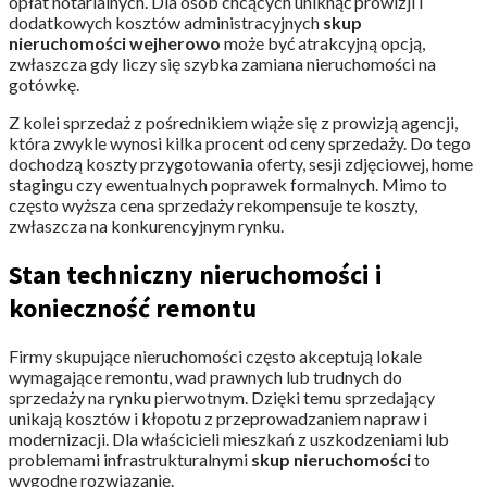
opłat notarialnych. Dla osób chcących uniknąć prowizji i
dodatkowych kosztów administracyjnych
skup
nieruchomości wejherowo
może być atrakcyjną opcją,
zwłaszcza gdy liczy się szybka zamiana nieruchomości na
gotówkę.
Z kolei sprzedaż z pośrednikiem wiąże się z prowizją agencji,
która zwykle wynosi kilka procent od ceny sprzedaży. Do tego
dochodzą koszty przygotowania oferty, sesji zdjęciowej, home
stagingu czy ewentualnych poprawek formalnych. Mimo to
często wyższa cena sprzedaży rekompensuje te koszty,
zwłaszcza na konkurencyjnym rynku.
Stan techniczny nieruchomości i
konieczność remontu
Firmy skupujące nieruchomości często akceptują lokale
wymagające remontu, wad prawnych lub trudnych do
sprzedaży na rynku pierwotnym. Dzięki temu sprzedający
unikają kosztów i kłopotu z przeprowadzaniem napraw i
modernizacji. Dla właścicieli mieszkań z uszkodzeniami lub
problemami infrastrukturalnymi
skup nieruchomości
to
wygodne rozwiązanie.