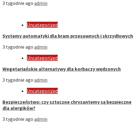
3 tygodnie ago
admin
Uncategorized
Systemy automatyki dla bram przesuwnych i skrzydłowych
3 tygodnie ago
admin
Uncategorized
Wegetariańskie alternatywy dla korbaczy wędzonych
3 tygodnie ago
admin
Uncategorized
Bezpieczeństwo: czy sztuczne chryzantemy są bezpieczne
dla alergików?
3 tygodnie ago
admin
Strona Domowa
Biznes