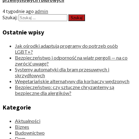
4 tygodnie ago
admin
Szukaj:
Ostatnie wpisy
Jak ośrodki adaptują programy do potrzeb osób
LGBT+?
Bezpieczeństwo i odporność na wiatr pergoli — na co
zwrócić uwagę?
Systemy automatyki dla bram przesuwnych i
skrzydłowych
Wegetariańskie alternatywy dla korbaczy wędzonych
Bezpieczeństwo: czy sztuczne chryzantemy są
bezpieczne dla alergików?
Kategorie
Aktualności
Biznes
Budownictwo
Dom