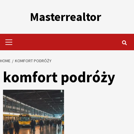
Skip
to
Masterrealtor
content
Primary
Menu
HOME
KOMFORT PODRÓŻY
komfort podróży