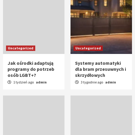
Uncategorized
Uncategorized
Jak ośrodki adaptują
Systemy automatyki
programy do potrzeb
dla bram przesuwnych i
osób LGBT+?
skrzydłowych
1 tydzień ago
admin
3 tygodnie ago
admin