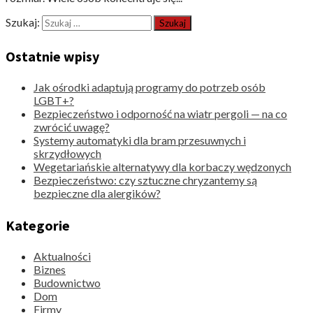
Szukaj:
Ostatnie wpisy
Jak ośrodki adaptują programy do potrzeb osób
LGBT+?
Bezpieczeństwo i odporność na wiatr pergoli — na co
zwrócić uwagę?
Systemy automatyki dla bram przesuwnych i
skrzydłowych
Wegetariańskie alternatywy dla korbaczy wędzonych
Bezpieczeństwo: czy sztuczne chryzantemy są
bezpieczne dla alergików?
Kategorie
Aktualności
Biznes
Budownictwo
Dom
Firmy