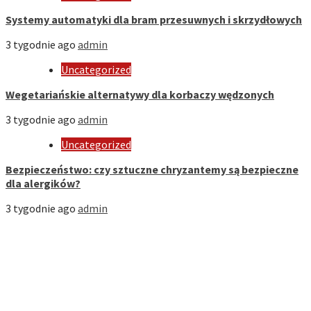
Systemy automatyki dla bram przesuwnych i skrzydłowych
3 tygodnie ago
admin
Uncategorized
Wegetariańskie alternatywy dla korbaczy wędzonych
3 tygodnie ago
admin
Uncategorized
Bezpieczeństwo: czy sztuczne chryzantemy są bezpieczne
dla alergików?
3 tygodnie ago
admin
Strona Domowa
Biznes
Dom
Firmy
Kuchnia
Motoryzacja