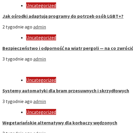
Uncategorized
Jak ośrodki adaptują programy do potrzeb osób LGBT+?
2 tygodnie ago
admin
Uncategorized
Bezpieczeństwo i odporność na wiatr pergoli — na co zwróci
3 tygodnie ago
admin
Uncategorized
Systemy automatyki dla bram przesuwnych i skrzydłowych
3 tygodnie ago
admin
Uncategorized
Wegetariańskie alternatywy dla korbaczy wędzonych