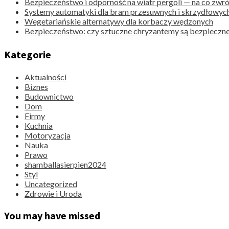
Bezpieczeństwo i odporność na wiatr pergoli — na co zwr
Systemy automatyki dla bram przesuwnych i skrzydłowyc
Wegetariańskie alternatywy dla korbaczy wędzonych
Bezpieczeństwo: czy sztuczne chryzantemy są bezpieczne
Kategorie
Aktualności
Biznes
Budownictwo
Dom
Firmy
Kuchnia
Motoryzacja
Nauka
Prawo
shamballasierpien2024
Styl
Uncategorized
Zdrowie i Uroda
You may have missed