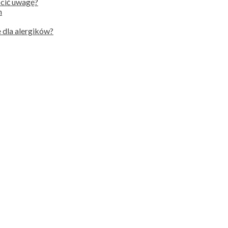
ócić uwagę?
h
 dla alergików?