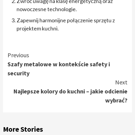
Zwróć uwagę na klasę energetyczną oraz
nowoczesne technologie.
Zapewnij harmonijne połączenie sprzętu z
projektem kuchni.
Continue
Previous
Szafy metalowe w kontekście safety i
Reading
security
Next
Najlepsze kolory do kuchni – jakie odcienie
wybrać?
More Stories