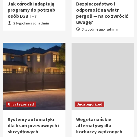
Jak ośrodki adaptują
Bezpieczeństwo i
programy do potrzeb
odporność na wiatr
osób LGBT+?
pergoli — na co zwrócić
uwagę?
2 tygodnie ago
admin
3 tygodnie ago
admin
Uncategorized
Uncategorized
Systemy automatyki
Wegetariańskie
dla bram przesuwnych i
alternatywy dla
skrzydłowych
korbaczy wędzonych