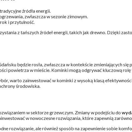
radycyjne źródła energii.
ogrzewania, zwłaszcza w sezonie zimowym.
ok i przytulność.
tania z tańszych źródeł energii, takich jak drewno. Dzięki zas
Gdańsku będzie rosła, zwłaszcza w kontekście zmieniających się
ści powietrza w mieście. Kominki mogą odgrywać kluczową rolę w 
ór, warto zainwestować w kominki z wysoką klasą efektywności 
o ochrony środowiska.
 rozwiązaniem w sektorze grzewczym. Zmiany w podejściu do
wyda
nwestować w nowoczesne rozwiązania, które zapewnią zarówno kom
dne rozwiązanie, ale również sposób na zapewnienie sobie komfor