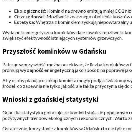
Ekologiczność:
Kominki na drewno emitują mniej CO2 niż t
Oszczędności:
Możliwość znacznego obniżenia kosztów 
Estetyka:
Wnętrza z kominkiem zyskują niepowtarzalny ur
Wydajność energetyczna kominków daje również możliwość korzys
zwiększyć efektywność istniejących systemów grzewczych.
Przyszłość kominków w Gdańsku
Patrząc w przyszłość, można oczekiwać, że liczba kominków w 
promują
wydajność energetyczną
jako sposób na poprawę jako
Aby osoby planujące zakup kominka mogły podjąć świadomy wyb
źródeł, co zapewnia nie tylko jakość, ale także przyczynia się d
Wnioski z gdańskiej statystyki
Gdańska statystyka pokazuje, że kominki stają się popularnym
pozytywnych trendów ekologicznych i ekonomicznych. Warto zai
Ostatecznie, korzystanie z kominków w Gdańsku to nie tylko mo