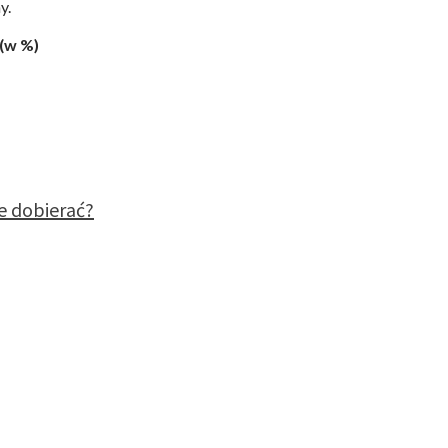
y.
(w %)
e dobierać?