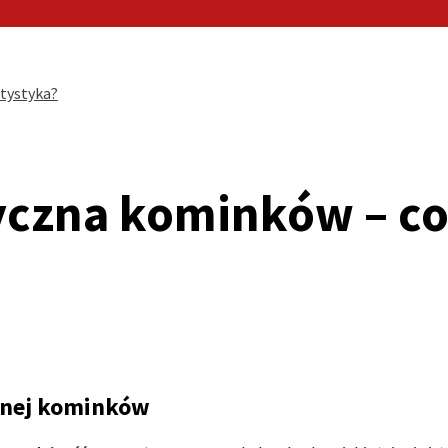
tystyka?
yczna kominków – c
znej kominków