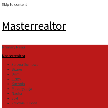
Skip to content
Masterrealtor
Primary Menu
Masterrealtor
Strona Domowa
Biznes
Dom
Firmy
Kuchnia
Motoryzacja
Nauka
Styl
Zdrowie i Uroda