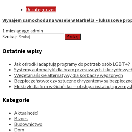
Uncategorized
Wynajem samochodu na wesele w Marbella – luksusowe pro
1 miesiąc ago
admin
Szukaj:
Ostatnie wpisy
Jak ośrodki adaptują programy do potrzeb osób LGBT+?
Systemy automatyki dla bram przesuwnych i skrzydłowyc
Wegetariańskie alternatywy dla korbaczy wędzonych
Bezpieczeństwo: czy sztuczne chryzantemy są bezpieczne
Elektryk dla firm w Gdańsku — obsługa instalacji przemy
Kategorie
Aktualności
Biznes
Budownictwo
Dom