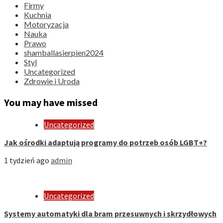
Firmy
Kuchnia
Motoryzacja
Nauka
Prawo
shamballasierpien2024
Styl
Uncategorized
Zdrowie i Uroda
You may have missed
Uncategorized
Jak ośrodki adaptują programy do potrzeb osób LGBT+?
1 tydzień ago
admin
Uncategorized
Systemy automatyki dla bram przesuwnych i skrzydłowych