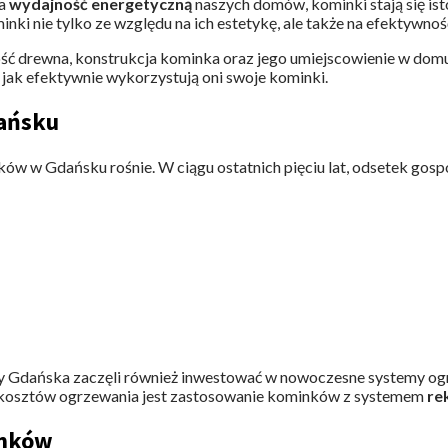
na
wydajność energetyczną
naszych domów, kominki stają się i
inki nie tylko ze względu na ich estetykę, ale także na efektywno
ość drewna, konstrukcja kominka oraz jego umiejscowienie w do
 jak efektywnie wykorzystują oni swoje kominki.
dańsku
ów w Gdańsku rośnie. W ciągu ostatnich pięciu lat, odsetek go
y Gdańska zaczęli również inwestować w nowoczesne systemy ogr
 kosztów ogrzewania jest zastosowanie kominków z systemem
re
inków