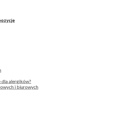
pozycje
h
 dla alergików?
słowych i biurowych