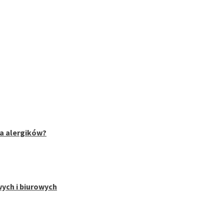
la alergików?
wych i biurowych