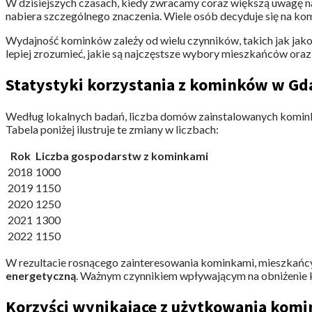
W dzisiejszych czasach, kiedy zwracamy coraz większą uwagę 
nabiera szczególnego znaczenia. Wiele osób decyduje się na kom
Wydajność kominków zależy od wielu czynników, takich jak jak
lepiej zrozumieć, jakie są najczęstsze wybory mieszkańców oraz
Statystyki korzystania z kominków w G
Według lokalnych badań, liczba domów zainstalowanych komink
Tabela poniżej ilustruje te zmiany w liczbach:
Rok
Liczba gospodarstw z kominkami
2018
1000
2019
1150
2020
1250
2021
1300
2022
1150
W rezultacie rosnącego zainteresowania kominkami, mieszkańc
energetyczną
. Ważnym czynnikiem wpływającym na obniżenie
Korzyści wynikające z użytkowania kom