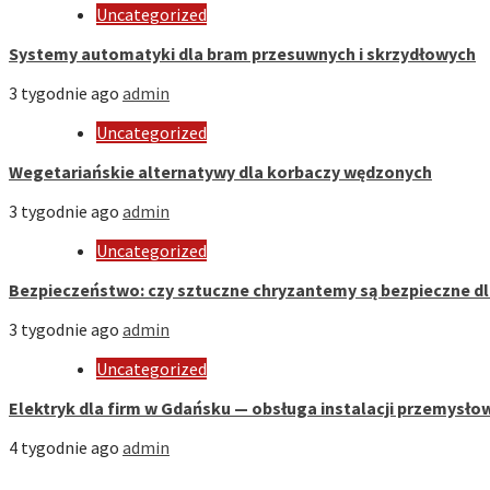
Uncategorized
Systemy automatyki dla bram przesuwnych i skrzydłowych
3 tygodnie ago
admin
Uncategorized
Wegetariańskie alternatywy dla korbaczy wędzonych
3 tygodnie ago
admin
Uncategorized
Bezpieczeństwo: czy sztuczne chryzantemy są bezpieczne d
3 tygodnie ago
admin
Uncategorized
Elektryk dla firm w Gdańsku — obsługa instalacji przemysło
4 tygodnie ago
admin