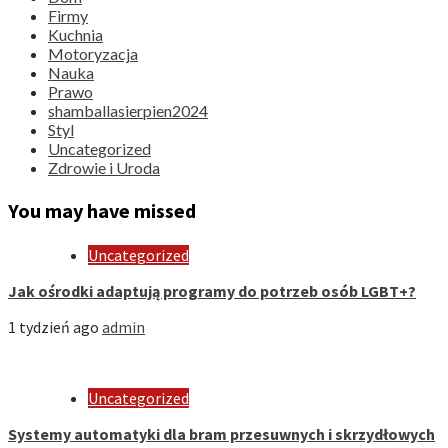
Firmy
Kuchnia
Motoryzacja
Nauka
Prawo
shamballasierpien2024
Styl
Uncategorized
Zdrowie i Uroda
You may have missed
Uncategorized
Jak ośrodki adaptują programy do potrzeb osób LGBT+?
1 tydzień ago
admin
Uncategorized
Systemy automatyki dla bram przesuwnych i skrzydłowych