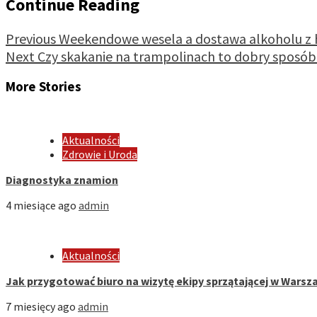
Continue Reading
Previous
Weekendowe wesela a dostawa alkoholu z 
Next
Czy skakanie na trampolinach to dobry sposób 
More Stories
Aktualności
Zdrowie i Uroda
Diagnostyka znamion
4 miesiące ago
admin
Aktualności
Jak przygotować biuro na wizytę ekipy sprzątającej w Warsza
7 miesięcy ago
admin