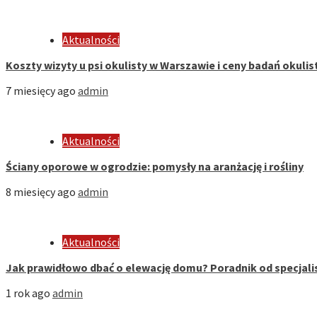
Aktualności
Koszty wizyty u psi okulisty w Warszawie i ceny badań okuli
7 miesięcy ago
admin
Aktualności
Ściany oporowe w ogrodzie: pomysły na aranżację i rośliny
8 miesięcy ago
admin
Aktualności
Jak prawidłowo dbać o elewację domu? Poradnik od specjali
1 rok ago
admin