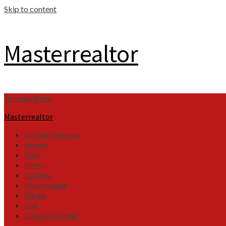
Skip to content
Masterrealtor
Primary Menu
Masterrealtor
Strona Domowa
Biznes
Dom
Firmy
Kuchnia
Motoryzacja
Nauka
Styl
Zdrowie i Uroda