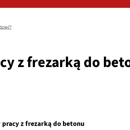
dzieć?
y z frezarką do bet
pracy z frezarką do betonu