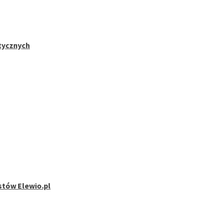
stycznych
stów Elewio.pl