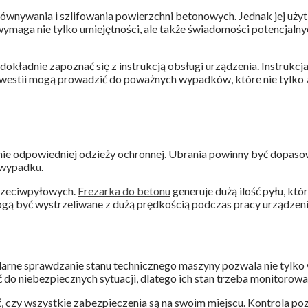
równywania i szlifowania powierzchni betonowych. Jednak jej uży
ymaga nie tylko umiejętności, ale także świadomości potencjalny
 dokładnie zapoznać się z instrukcją obsługi urządzenia. Instru
 kwestii mogą prowadzić do poważnych wypadków, które nie tylko
enie odpowiedniej odzieży ochronnej. Ubrania powinny być dopaso
 wypadku.
przeciwpyłowych.
Frezarka do betonu
generuje dużą ilość pyłu, kt
gą być wystrzeliwane z dużą prędkością podczas pracy urządzeni
arne sprawdzanie stanu technicznego maszyny pozwala nie tylko 
ć do niebezpiecznych sytuacji, dlatego ich stan trzeba monitorowa
, czy wszystkie zabezpieczenia są na swoim miejscu. Kontrola p