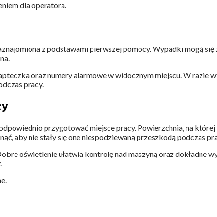
eniem dla operatora.
zaznajomiona z podstawami pierwszej pomocy. Wypadki mogą się z
na.
apteczka oraz numery alarmowe w widocznym miejscu. W razie wyp
odczas pracy.
cy
 odpowiednio przygotować miejsce pracy. Powierzchnia, na której 
unąć, aby nie stały się one niespodziewaną przeszkodą podczas pra
 Dobre oświetlenie ułatwia kontrolę nad maszyną oraz dokładne 
.
ne.