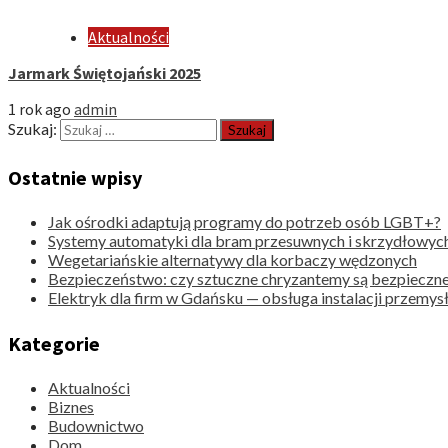
Aktualności
Jarmark Świętojański 2025
1 rok ago
admin
Szukaj:
Ostatnie wpisy
Jak ośrodki adaptują programy do potrzeb osób LGBT+?
Systemy automatyki dla bram przesuwnych i skrzydłowyc
Wegetariańskie alternatywy dla korbaczy wędzonych
Bezpieczeństwo: czy sztuczne chryzantemy są bezpieczne
Elektryk dla firm w Gdańsku — obsługa instalacji przemy
Kategorie
Aktualności
Biznes
Budownictwo
Dom