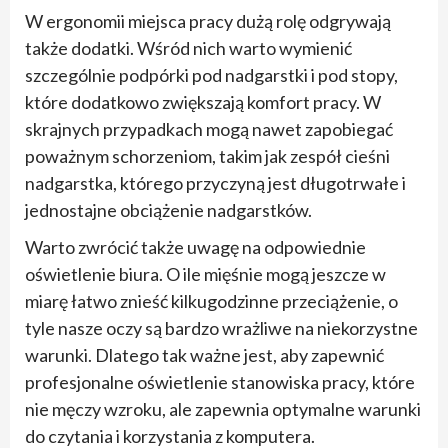
W ergonomii miejsca pracy dużą rolę odgrywają
także dodatki. Wśród nich warto wymienić
szczególnie podpórki pod nadgarstki i pod stopy,
które dodatkowo zwiększają komfort pracy. W
skrajnych przypadkach mogą nawet zapobiegać
poważnym schorzeniom, takim jak zespół cieśni
nadgarstka, którego przyczyną jest długotrwałe i
jednostajne obciążenie nadgarstków.
Warto zwrócić także uwagę na odpowiednie
oświetlenie biura. O ile mięśnie mogą jeszcze w
miarę łatwo znieść kilkugodzinne przeciążenie, o
tyle nasze oczy są bardzo wrażliwe na niekorzystne
warunki. Dlatego tak ważne jest, aby zapewnić
profesjonalne oświetlenie stanowiska pracy, które
nie męczy wzroku, ale zapewnia optymalne warunki
do czytania i korzystania z komputera.