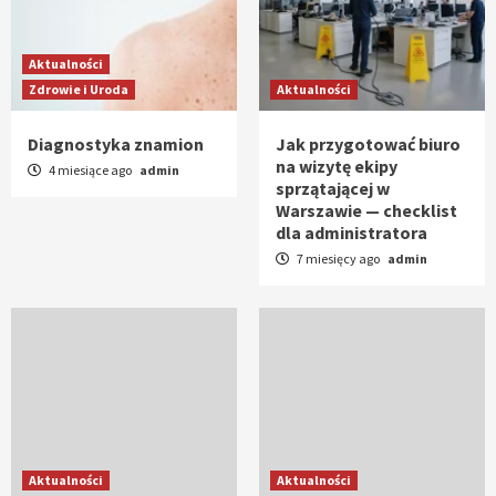
Aktualności
Zdrowie i Uroda
Aktualności
Diagnostyka znamion
Jak przygotować biuro
na wizytę ekipy
4 miesiące ago
admin
sprzątającej w
Warszawie — checklist
dla administratora
7 miesięcy ago
admin
Aktualności
Aktualności