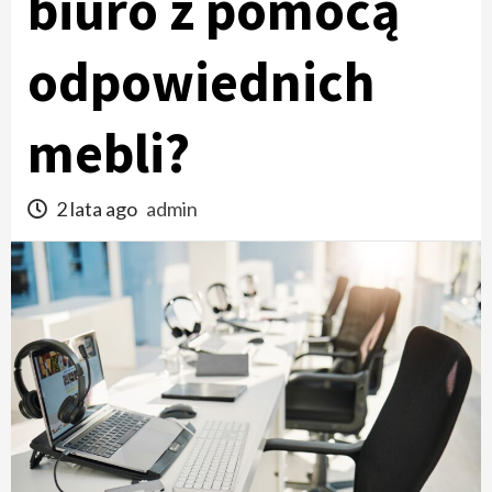
biuro z pomocą
odpowiednich
mebli?
2 lata ago
admin