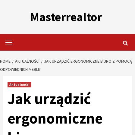
Skip
to
Masterrealtor
content
Primary
Menu
HOME
AKTUALNOŚCI
JAK URZĄDZIĆ ERGONOMICZNE BIURO Z POMOCĄ
ODPOWIEDNICH MEBLI?
Aktualności
Jak urządzić
ergonomiczne