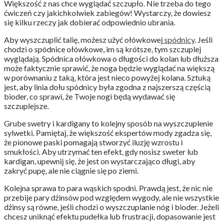
Większość z nas chce wyglądać szczupło. Nie trzeba do tego
ćwiczeń czy jakichkolwiek zabiegów! Wystarczy, że dowiesz
się kilku rzeczy jak dobierać odpowiednio ubrania.
Aby wyszczuplić talię, możesz użyć ołówkowej
spódnicy
. Jeśli
chodzi o spódnice ołówkowe, im są krótsze, tym szczuplej
wyglądają. Spódnica ołówkowa o długości do kolan lub dłuższa
może faktycznie sprawić, że noga będzie wyglądać na większą
w porównaniu z taką, która jest nieco powyżej kolana. Sztuką
jest, aby linia dołu spódnicy była zgodna z najszerszą częścią
bioder, co sprawi, że Twoje nogi będą wydawać się
szczuplejsze.
Grube swetry i kardigany to kolejny sposób na wyszczuplenie
sylwetki. Pamiętaj, że większość ekspertów mody zgadza się,
że pionowe paski pomagają stworzyć iluzję wzrostu i
smukłości. Aby utrzymać ten efekt, gdy nosisz sweter lub
kardigan, upewnij się, że jest on wystarczająco długi, aby
zakryć pupę, ale nie ciągnie się po ziemi.
Kolejna sprawa to para wąskich spodni. Prawdą jest, że nic nie
przebije pary dżinsów pod względem wygody, ale nie wszystkie
dżinsy są równe, jeśli chodzi o wyszczuplanie nóg i bioder. Jeżeli
chcesz uniknąć efektu pudełka lub frustracji, dopasowanie jest