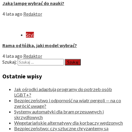
Jaką lampę wybrać do nauki?
4 lata ago
Redaktor
Styl
Rama od łóżka, jaki model wybrać?
4 lata ago
Redaktor
Szukaj:
Ostatnie wpisy
Jak ośrodki adaptują programy do potrzeb osób
LGBT+?
Bezpieczeństwo i odporność na wiatr pergoli — na co
zwrócić uwagę?
Systemy automatyki dla bram przesuwnych i
skrzydłowych
Wegetariańskie alternatywy dla korbaczy wędzonych
Bezpieczeństwo: czy sztuczne chryzantemy są