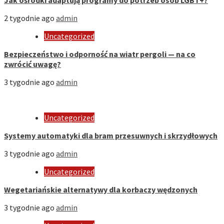
Jak ośrodki adaptują programy do potrzeb osób LGBT+?
2 tygodnie ago
admin
Uncategorized
Bezpieczeństwo i odporność na wiatr pergoli — na co
zwrócić uwagę?
3 tygodnie ago
admin
Uncategorized
Systemy automatyki dla bram przesuwnych i skrzydłowych
3 tygodnie ago
admin
Uncategorized
Wegetariańskie alternatywy dla korbaczy wędzonych
3 tygodnie ago
admin