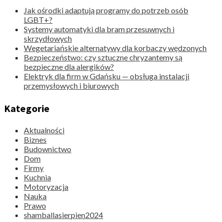
Jak ośrodki adaptują programy do potrzeb osób
LGBT+?
Systemy automatyki dla bram przesuwnych i
skrzydłowych
Wegetariańskie alternatywy dla korbaczy wędzonych
Bezpieczeństwo: czy sztuczne chryzantemy są
bezpieczne dla alergików?
Elektryk dla firm w Gdańsku — obsługa instalacji
przemysłowych i biurowych
Kategorie
Aktualności
Biznes
Budownictwo
Dom
Firmy
Kuchnia
Motoryzacja
Nauka
Prawo
shamballasierpien2024