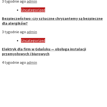
3 tygodnie ago
admin
Uncategorized
Bezpieczeństwo: czy sztuczne chryzantemy są bezpieczne
dla alergików?
3 tygodnie ago
admin
Uncategorized
Elektryk dla firm w Gdańsku — obsługa instalacji
przemysłowych i biurowych
4 tygodnie ago
admin
Strona Domowa
Biznes
Dom
Firmy
Kuchnia
Motoryzacja
Nauka
Styl