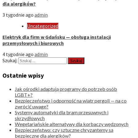
dla alergików?
3 tygodnie ago
admin
Uncategorized
Elektryk dla firm w Gdańsku — obsługa instalacji
przemysłowych i biurowych
4 tygodnie ago
admin
Szukaj:
Ostatnie wpisy
Jak ośrodki adaptują programy do potrzeb osób
LGBT+?
Bezpieczeństwo i odporność na wiatr pergoli — na co
zwrócić uwagę?
Systemy automatyki dla bram przesuwnych i
skrzydłowych
Wegetariańskie alternatywy dla korbaczy wędzonych
Bezpieczeństwo: czy sztuczne chryzantemy są
bezpieczne dla alergików?