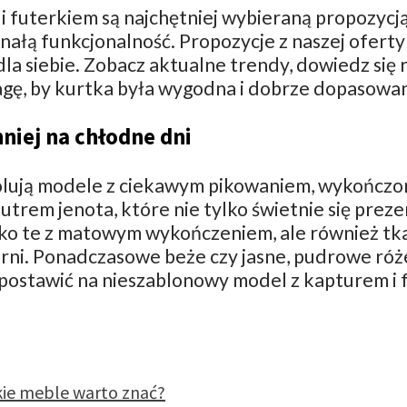
i futerkiem są najchętniej wybieraną propozycją
nałą funkcjonalność. Propozycje z naszej ofert
 siebie. Zobacz aktualne trendy, dowiedz się ró
agę, by kurtka była wygodna i dobrze dopasowan
niej na chłodne dni
ólują modele z ciekawym pikowaniem, wykończo
em jenota, które nie tylko świetnie się prezen
ylko te z matowym wykończeniem, ale również tk
czerni. Ponadczasowe beże czy jasne, pudrowe 
ostawić na nieszablonowy model z kapturem i f
akie meble warto znać?