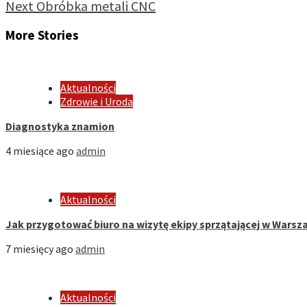
Next
Obróbka metali CNC
More Stories
Aktualności
Zdrowie i Uroda
Diagnostyka znamion
4 miesiące ago
admin
Aktualności
Jak przygotować biuro na wizytę ekipy sprzątającej w Warsza
7 miesięcy ago
admin
Aktualności