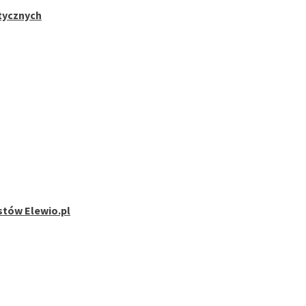
stycznych
stów Elewio.pl