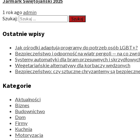
Jarmark Świętojański 2025
1 rok ago
admin
Szukaj:
Ostatnie wpisy
Jak ośrodki adaptują programy do potrzeb osób LGBT+?
Bezpieczeństwo i odporność na wiatr pergoli — na co zwr
Systemy automatyki dla bram przesuwnych i skrzydłowyc
Wegetariańskie alternatywy dla korbaczy wędzonych
Bezpieczeństwo: czy sztuczne chryzantemy są bezpieczne
Kategorie
Aktualności
Biznes
Budownictwo
Dom
Firmy
Kuchnia
Motoryzacja