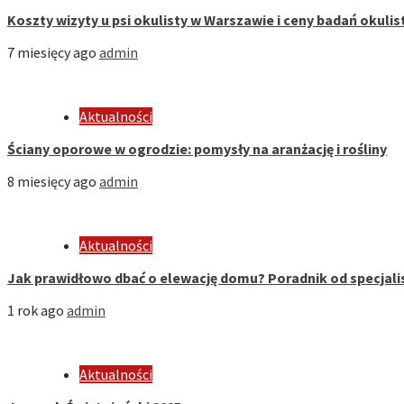
Koszty wizyty u psi okulisty w Warszawie i ceny badań okuli
7 miesięcy ago
admin
Aktualności
Ściany oporowe w ogrodzie: pomysły na aranżację i rośliny
8 miesięcy ago
admin
Aktualności
Jak prawidłowo dbać o elewację domu? Poradnik od specjali
1 rok ago
admin
Aktualności