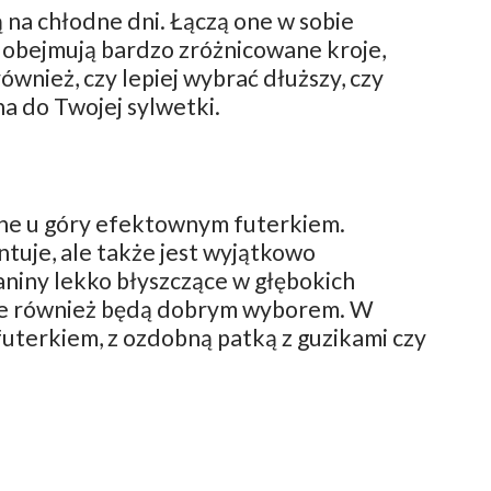
 na chłodne dni. Łączą one w sobie
y obejmują bardzo zróżnicowane kroje,
wnież, czy lepiej wybrać dłuższy, czy
a do Twojej sylwetki.
ne u góry efektownym futerkiem.
tuje, ale także jest wyjątkowo
aniny lekko błyszczące w głębokich
róże również będą dobrym wyborem. W
uterkiem, z ozdobną patką z guzikami czy