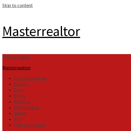
Skip to content
Masterrealtor
Primary Menu
Masterrealtor
Strona Domowa
Biznes
Dom
Firmy
Kuchnia
Motoryzacja
Nauka
Styl
Zdrowie i Uroda