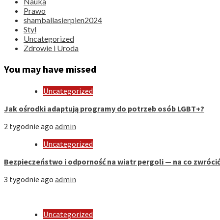
Nauka
Prawo
shamballasierpien2024
Styl
Uncategorized
Zdrowie i Uroda
You may have missed
Uncategorized
Jak ośrodki adaptują programy do potrzeb osób LGBT+?
2 tygodnie ago
admin
Uncategorized
Bezpieczeństwo i odporność na wiatr pergoli — na co zwróci
3 tygodnie ago
admin
Uncategorized