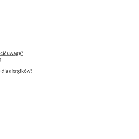
ócić uwagę?
h
 dla alergików?