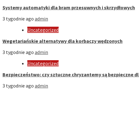
Systemy automatyki dla bram przesuwnych i skrzydłowych
3 tygodnie ago
admin
Uncategorized
Wegetariańskie alternatywy dla korbaczy wędzonych
3 tygodnie ago
admin
Uncategorized
Bezpieczeństwo: czy sztuczne chryzantemy są bezpieczne d
3 tygodnie ago
admin
Strona Domowa
Biznes
Dom
Firmy
Kuchnia
Motoryzacja
Nauka
Styl