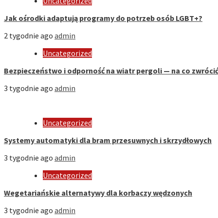
Uncategorized
Jak ośrodki adaptują programy do potrzeb osób LGBT+?
2 tygodnie ago
admin
Uncategorized
Bezpieczeństwo i odporność na wiatr pergoli — na co zwróci
3 tygodnie ago
admin
Uncategorized
Systemy automatyki dla bram przesuwnych i skrzydłowych
3 tygodnie ago
admin
Uncategorized
Wegetariańskie alternatywy dla korbaczy wędzonych
3 tygodnie ago
admin