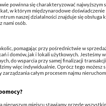
awie powinna się charakteryzować najwyższym
nikat, w którym międzynarodowe doświadczenie n
trum naszej działalności znajduje się obsługa k
z nami osób.
okolic, pomagając przy pośrednictwie w sprzeda
ń i domów, jak i lokali użytkowych. Jesteśmy w
ch, do wsparcia przy samej finalizacji transakc
zimy więc indywidualnie. Oprócz tego możesz sk
czy zarządzania całym procesem najmu nierucho
j pomocy?
na pierwszym miejscu stawiamy przede wszystkim