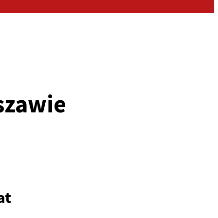
szawie
at