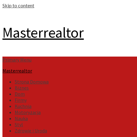
Skip to content
Masterrealtor
Primary Menu
Masterrealtor
Strona Domowa
Biznes
Dom
Firmy
Kuchnia
Motoryzacja
Nauka
Styl
Zdrowie i Uroda