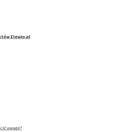
stów Elewio.pl
ócić uwagę?