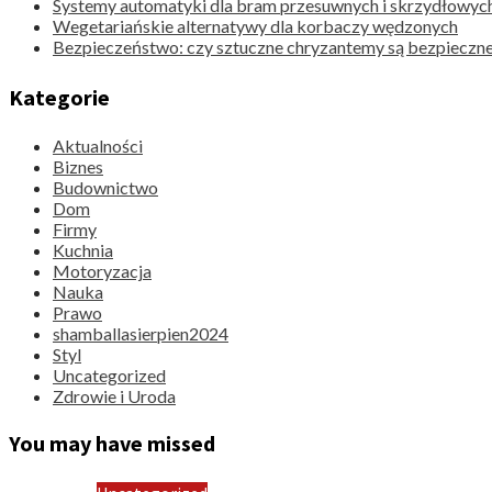
Systemy automatyki dla bram przesuwnych i skrzydłowyc
Wegetariańskie alternatywy dla korbaczy wędzonych
Bezpieczeństwo: czy sztuczne chryzantemy są bezpieczne
Kategorie
Aktualności
Biznes
Budownictwo
Dom
Firmy
Kuchnia
Motoryzacja
Nauka
Prawo
shamballasierpien2024
Styl
Uncategorized
Zdrowie i Uroda
You may have missed