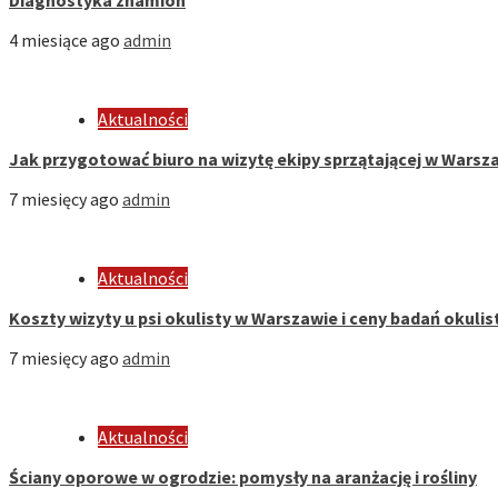
4 miesiące ago
admin
Aktualności
Jak przygotować biuro na wizytę ekipy sprzątającej w Warsza
7 miesięcy ago
admin
Aktualności
Koszty wizyty u psi okulisty w Warszawie i ceny badań okuli
7 miesięcy ago
admin
Aktualności
Ściany oporowe w ogrodzie: pomysły na aranżację i rośliny