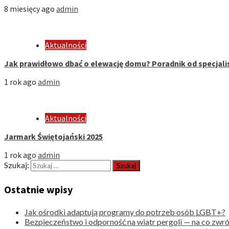
8 miesięcy ago
admin
Aktualności
Jak prawidłowo dbać o elewację domu? Poradnik od specjali
1 rok ago
admin
Aktualności
Jarmark Świętojański 2025
1 rok ago
admin
Szukaj:
Ostatnie wpisy
Jak ośrodki adaptują programy do potrzeb osób LGBT+?
Bezpieczeństwo i odporność na wiatr pergoli — na co zwr