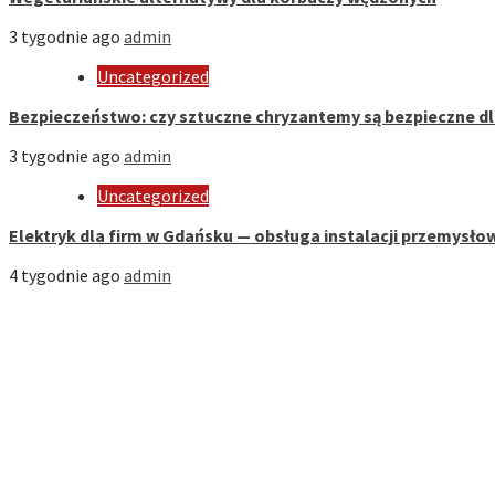
3 tygodnie ago
admin
Uncategorized
Bezpieczeństwo: czy sztuczne chryzantemy są bezpieczne d
3 tygodnie ago
admin
Uncategorized
Elektryk dla firm w Gdańsku — obsługa instalacji przemysło
4 tygodnie ago
admin
Strona Domowa
Biznes
Dom
Firmy
Kuchnia
Motoryzacja
Nauka
Styl
Zdrowie i Uroda