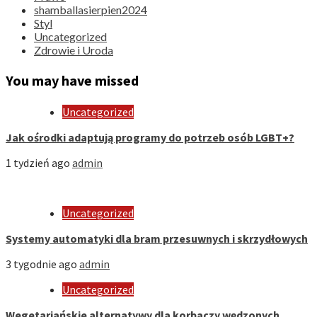
shamballasierpien2024
Styl
Uncategorized
Zdrowie i Uroda
You may have missed
Uncategorized
Jak ośrodki adaptują programy do potrzeb osób LGBT+?
1 tydzień ago
admin
Uncategorized
Systemy automatyki dla bram przesuwnych i skrzydłowych
3 tygodnie ago
admin
Uncategorized
Wegetariańskie alternatywy dla korbaczy wędzonych