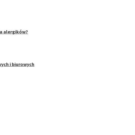
la alergików?
wych i biurowych