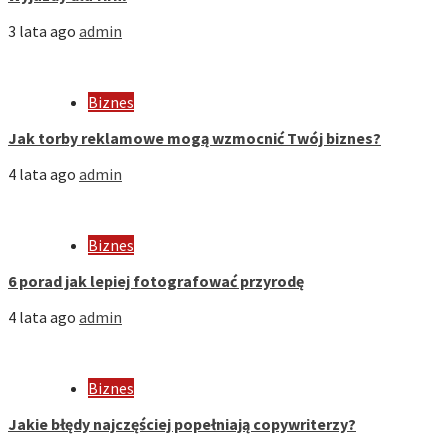
3 lata ago
admin
Biznes
Jak torby reklamowe mogą wzmocnić Twój biznes?
4 lata ago
admin
Biznes
6 porad jak lepiej fotografować przyrodę
4 lata ago
admin
Biznes
Jakie błędy najczęściej popełniają copywriterzy?