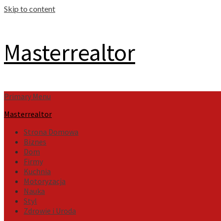
Skip to content
Masterrealtor
Primary Menu
Masterrealtor
Strona Domowa
Biznes
Dom
Firmy
Kuchnia
Motoryzacja
Nauka
Styl
Zdrowie i Uroda