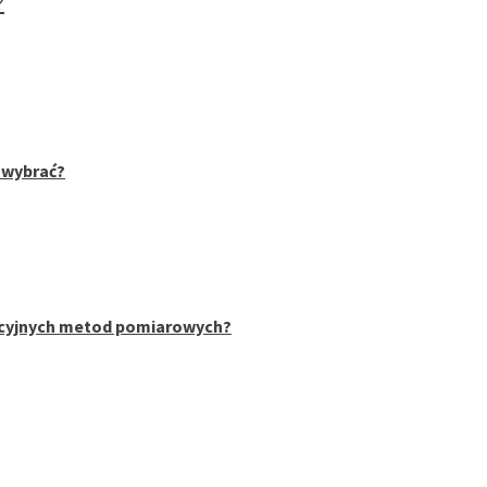
?
 wybrać?
dycyjnych metod pomiarowych?