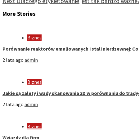
Next
Dlaczego etykietowanie jest tak bardzo ważne
More Stories
Biznes
Porównanie reaktorów emaliowanych i stali nierdzewnej: Co
2 lata ago
admin
Biznes
Jakie są zalety i wady skanowania 3D w porównaniu do tra
2 lata ago
admin
Biznes
Wyjazdy dla firm