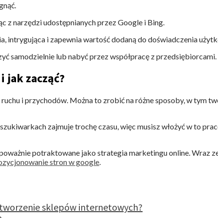
ągnąć.
jąc z narzędzi udostępnianych przez Google i Bing.
ia, intrygująca i zapewnia wartość dodaną do doświadczenia użytk
rzyć samodzielnie lub nabyć przez współpracę z przedsiębiorcami.
i jak zacząć?
 ruchu i przychodów. Można to zrobić na różne sposoby, w tym two
szukiwarkach zajmuje trochę czasu, więc musisz włożyć w to pracę
o poważnie potraktowane jako strategia marketingu online. Wraz z
ozycjonowanie stron w google
.
t tworzenie sklepów internetowych?