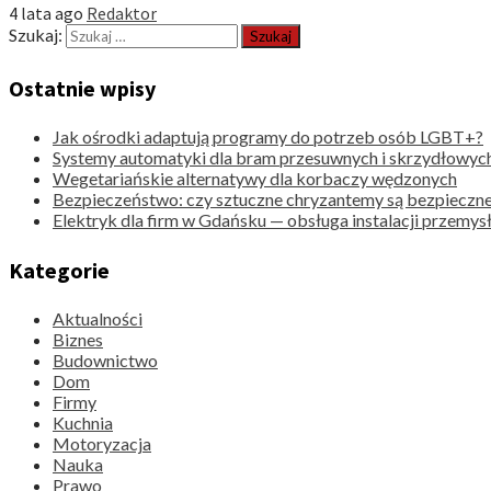
4 lata ago
Redaktor
Szukaj:
Ostatnie wpisy
Jak ośrodki adaptują programy do potrzeb osób LGBT+?
Systemy automatyki dla bram przesuwnych i skrzydłowyc
Wegetariańskie alternatywy dla korbaczy wędzonych
Bezpieczeństwo: czy sztuczne chryzantemy są bezpieczne
Elektryk dla firm w Gdańsku — obsługa instalacji przemy
Kategorie
Aktualności
Biznes
Budownictwo
Dom
Firmy
Kuchnia
Motoryzacja
Nauka
Prawo