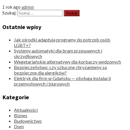
1 rok ago
admin
Szukaj:
Ostatnie wpisy
Jak ośrodki adaptują programy do potrzeb osób
LGBT+?
Systemy automatyki dla bram przesuwnych i
skrzydłowych
Wegetariańskie alternatywy dla korbaczy wędzonych
Bezpieczeństwo: czy sztuczne chryzantemy są
bezpieczne dla alergików?
Elektryk dla firm w Gdańsku — obsługa instalacji
przemysłowych i biurowych
Kategorie
Aktualności
Biznes
Budownictwo
Dom