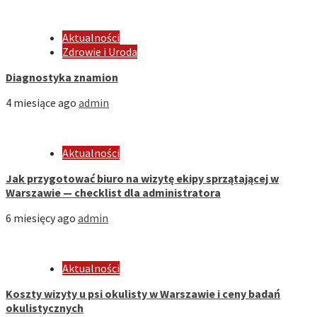
Aktualności
Zdrowie i Uroda
Diagnostyka znamion
4 miesiące ago
admin
Aktualności
Jak przygotować biuro na wizytę ekipy sprzątającej w
Warszawie — checklist dla administratora
6 miesięcy ago
admin
Aktualności
Koszty wizyty u psi okulisty w Warszawie i ceny badań
okulistycznych