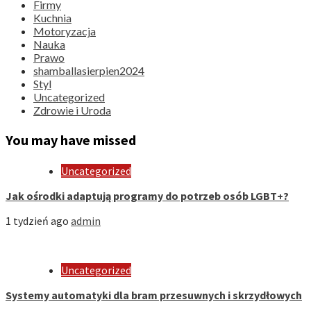
Firmy
Kuchnia
Motoryzacja
Nauka
Prawo
shamballasierpien2024
Styl
Uncategorized
Zdrowie i Uroda
You may have missed
Uncategorized
Jak ośrodki adaptują programy do potrzeb osób LGBT+?
1 tydzień ago
admin
Uncategorized
Systemy automatyki dla bram przesuwnych i skrzydłowych