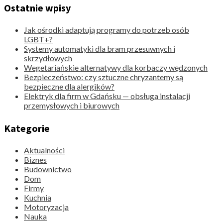
Ostatnie wpisy
Jak ośrodki adaptują programy do potrzeb osób
LGBT+?
Systemy automatyki dla bram przesuwnych i
skrzydłowych
Wegetariańskie alternatywy dla korbaczy wędzonych
Bezpieczeństwo: czy sztuczne chryzantemy są
bezpieczne dla alergików?
Elektryk dla firm w Gdańsku — obsługa instalacji
przemysłowych i biurowych
Kategorie
Aktualności
Biznes
Budownictwo
Dom
Firmy
Kuchnia
Motoryzacja
Nauka