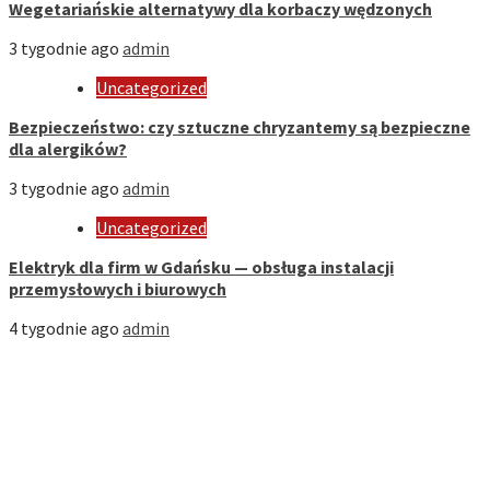
Wegetariańskie alternatywy dla korbaczy wędzonych
3 tygodnie ago
admin
Uncategorized
Bezpieczeństwo: czy sztuczne chryzantemy są bezpieczne
dla alergików?
3 tygodnie ago
admin
Uncategorized
Elektryk dla firm w Gdańsku — obsługa instalacji
przemysłowych i biurowych
4 tygodnie ago
admin
Strona Domowa
Biznes
Dom
Firmy
Kuchnia
Motoryzacja