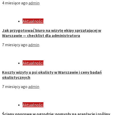
4 miesiące ago
admin
Aktualności
Jak przygotować biuro na wizytę ekipy sprzątającej w
Warszawie — checklist dla administratora
7 miesięcy ago
admin
Aktualności
Koszty wizyty u psi okulisty w Warszawie i ceny badań
okulistycznych
7 miesięcy ago
admin
Aktualności
Ściany oporowe w ogrodzie: pomysły na aranżację i rośliny