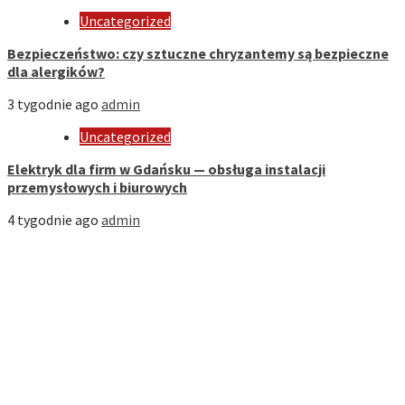
Uncategorized
Bezpieczeństwo: czy sztuczne chryzantemy są bezpieczne
dla alergików?
3 tygodnie ago
admin
Uncategorized
Elektryk dla firm w Gdańsku — obsługa instalacji
przemysłowych i biurowych
4 tygodnie ago
admin
Strona Domowa
Biznes
Dom
Firmy
Kuchnia
Motoryzacja
Nauka
Styl
Zdrowie i Uroda