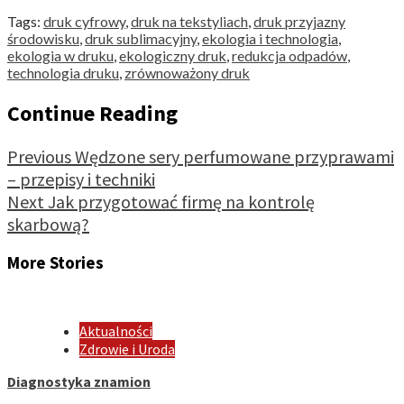
Tags:
druk cyfrowy
,
druk na tekstyliach
,
druk przyjazny
środowisku
,
druk sublimacyjny
,
ekologia i technologia
,
ekologia w druku
,
ekologiczny druk
,
redukcja odpadów
,
technologia druku
,
zrównoważony druk
Continue Reading
Previous
Wędzone sery perfumowane przyprawami
– przepisy i techniki
Next
Jak przygotować firmę na kontrolę
skarbową?
More Stories
Aktualności
Zdrowie i Uroda
Diagnostyka znamion