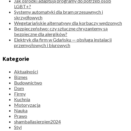
Jak ośrodki adaptują programy do potrzeb osób
LGBT+?
Systemy automatyki dla bram przesuwnych i
skrzydłowych
Wegetariańskie alternatywy dla korbaczy wędzonych
Bezpieczeństwo: czy sztuczne chryzantemy są
bezpieczne dla alergików?
Elektryk dla firm w Gdańsku — obsługa instalacji
przemysłowych i biurowych
Kategorie
Aktualności
Biznes
Budownictwo
Dom
Firmy
Kuchnia
Motoryzacja
Nauka
Prawo
shamballasierpien2024
Styl