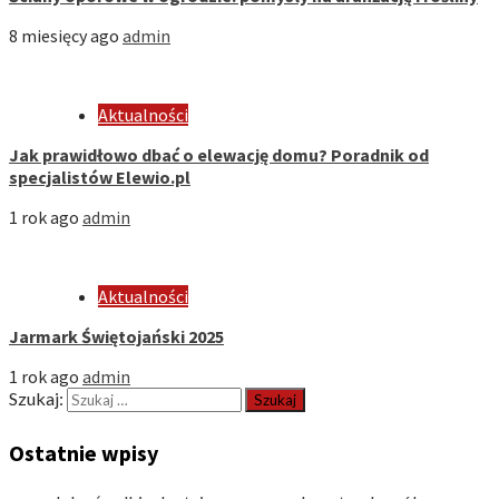
8 miesięcy ago
admin
Aktualności
Jak prawidłowo dbać o elewację domu? Poradnik od
specjalistów Elewio.pl
1 rok ago
admin
Aktualności
Jarmark Świętojański 2025
1 rok ago
admin
Szukaj:
Ostatnie wpisy