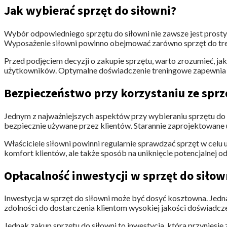
Jak wybierać sprzęt do siłowni?
Wybór odpowiedniego sprzętu do siłowni nie zawsze jest prosty
Wyposażenie siłowni powinno obejmować zarówno sprzęt do tren
Przed podjęciem decyzji o zakupie sprzętu, warto zrozumieć, ja
użytkowników. Optymalne doświadczenie treningowe zapewnia o
Bezpieczeństwo przy korzystaniu ze sprz
Jednym z najważniejszych aspektów przy wybieraniu sprzętu do
bezpiecznie używane przez klientów. Starannie zaprojektowane
Właściciele siłowni powinni regularnie sprawdzać sprzęt w cel
komfort klientów, ale także sposób na uniknięcie potencjalnej 
Opłacalność inwestycji w sprzęt do siłow
Inwestycja w sprzęt do siłowni może być dosyć kosztowna. Jedn
zdolności do dostarczenia klientom wysokiej jakości doświadcze
Jednak zakup sprzętu do siłowni to inwestycja, która przyniesi