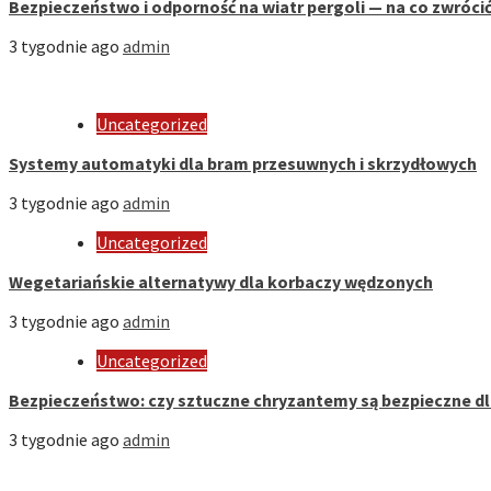
Bezpieczeństwo i odporność na wiatr pergoli — na co zwróci
3 tygodnie ago
admin
Uncategorized
Systemy automatyki dla bram przesuwnych i skrzydłowych
3 tygodnie ago
admin
Uncategorized
Wegetariańskie alternatywy dla korbaczy wędzonych
3 tygodnie ago
admin
Uncategorized
Bezpieczeństwo: czy sztuczne chryzantemy są bezpieczne d
3 tygodnie ago
admin
Strona Domowa