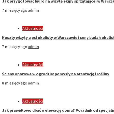
Jak przygotować biuro na wizytę ekipy sprzątającej w Warsza
7 miesięcy ago
admin
Aktualności
Koszty wizyty u psi okulisty w Warszawie i ceny badań okuli
7 miesięcy ago
admin
Aktualności
Ściany oporowe w ogrodzie: pomysły na aranżację i rośliny
8 miesięcy ago
admin
Aktualności
Jak prawidłowo dbać o elewację domu? Poradnik od specjali