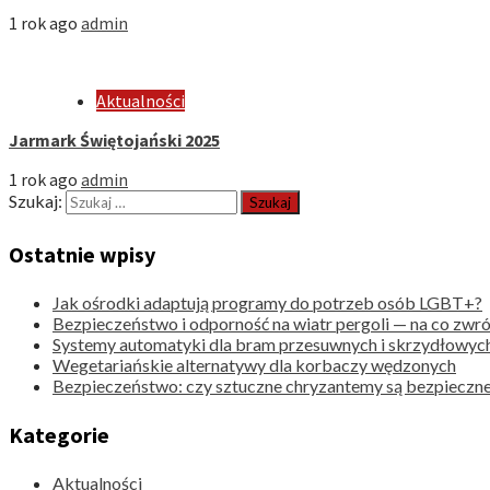
1 rok ago
admin
Aktualności
Jarmark Świętojański 2025
1 rok ago
admin
Szukaj:
Ostatnie wpisy
Jak ośrodki adaptują programy do potrzeb osób LGBT+?
Bezpieczeństwo i odporność na wiatr pergoli — na co zwr
Systemy automatyki dla bram przesuwnych i skrzydłowyc
Wegetariańskie alternatywy dla korbaczy wędzonych
Bezpieczeństwo: czy sztuczne chryzantemy są bezpieczne
Kategorie
Aktualności