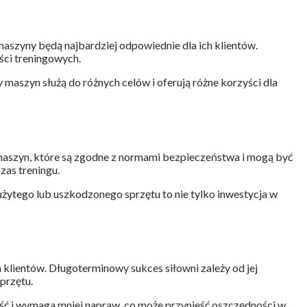
aszyny będą najbardziej odpowiednie dla ich klientów.
ści treningowych.
maszyn służą do różnych celów i oferują różne korzyści dla
maszyn, które są zgodne z normami bezpieczeństwa i mogą być
as treningu.
żytego lub uszkodzonego sprzętu to nie tylko inwestycja w
klientów. Długoterminowy sukces siłowni zależy od jej
przętu.
ność i wymaga mniej napraw, co może przynieść oszczędności w