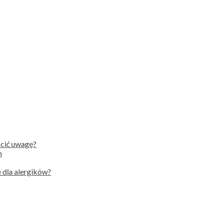
ócić uwagę?
h
 dla alergików?