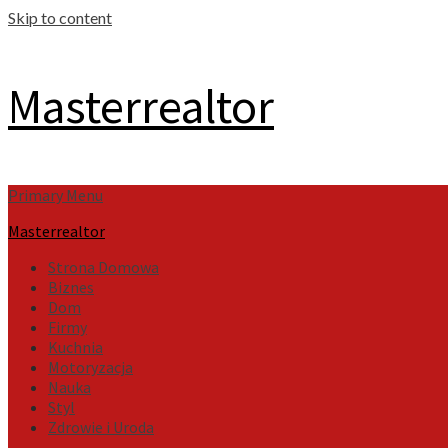
Skip to content
Masterrealtor
Primary Menu
Masterrealtor
Strona Domowa
Biznes
Dom
Firmy
Kuchnia
Motoryzacja
Nauka
Styl
Zdrowie i Uroda