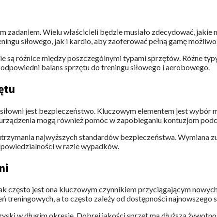
m zadaniem. Wielu właścicieli będzie musiało zdecydować, jakie m
ingu siłowego, jak i kardio, aby zaoferować pełną gamę możliwo
kie są różnice między poszczególnymi typami sprzętów. Różne typy 
dpowiedni balans sprzętu do treningu siłowego i aerobowego.
ętu
 siłowni jest bezpieczeństwo. Kluczowym elementem jest wybór 
 urządzenia mogą również pomóc w zapobieganiu kontuzjom podcz
u utrzymania najwyższych standardów bezpieczeństwa. Wymiana zu
odpowiedzialności w razie wypadków.
ni
ak często jest ona kluczowym czynnikiem przyciągającym nowych 
ń treningowych, a to często zależy od dostępności najnowszego s
e zyski w długim okresie. Dobrej jakości sprzęt ma dłuższą żywot