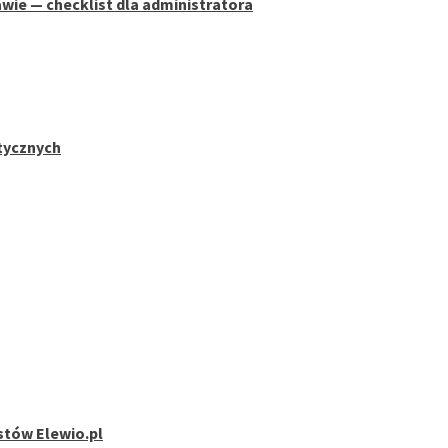
wie — checklist dla administratora
stycznych
stów Elewio.pl