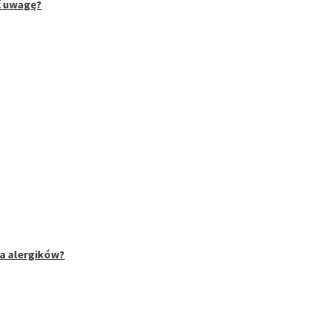
ć uwagę?
la alergików?