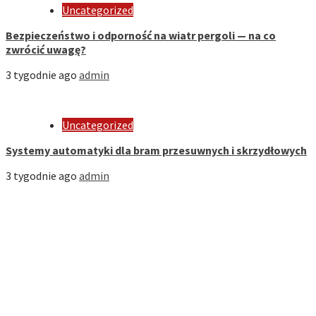
Uncategorized
Bezpieczeństwo i odporność na wiatr pergoli — na co
zwrócić uwagę?
3 tygodnie ago
admin
Uncategorized
Systemy automatyki dla bram przesuwnych i skrzydłowych
3 tygodnie ago
admin
Strona Domowa
Biznes
Dom
Firmy
Kuchnia
Motoryzacja
Nauka
Styl
Zdrowie i Uroda