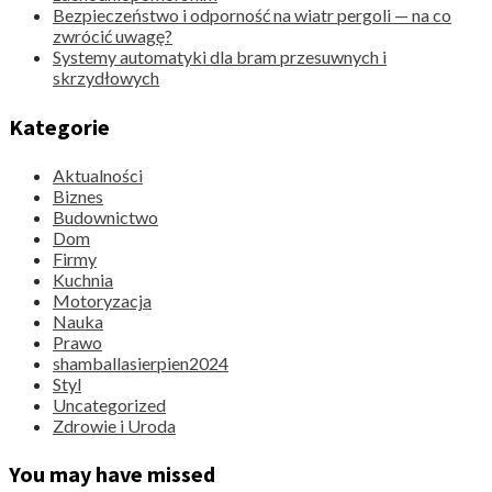
Bezpieczeństwo i odporność na wiatr pergoli — na co
zwrócić uwagę?
Systemy automatyki dla bram przesuwnych i
skrzydłowych
Kategorie
Aktualności
Biznes
Budownictwo
Dom
Firmy
Kuchnia
Motoryzacja
Nauka
Prawo
shamballasierpien2024
Styl
Uncategorized
Zdrowie i Uroda
You may have missed