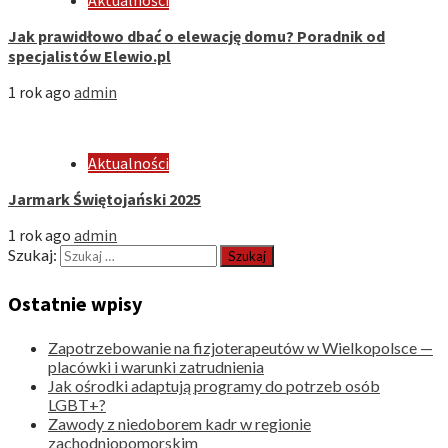
Jak prawidłowo dbać o elewację domu? Poradnik od
specjalistów Elewio.pl
1 rok ago
admin
Aktualności
Jarmark Świętojański 2025
1 rok ago
admin
Szukaj:
Ostatnie wpisy
Zapotrzebowanie na fizjoterapeutów w Wielkopolsce —
placówki i warunki zatrudnienia
Jak ośrodki adaptują programy do potrzeb osób
LGBT+?
Zawody z niedoborem kadr w regionie
zachodniopomorskim