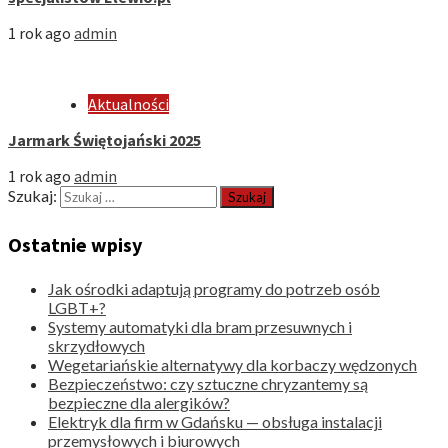
1 rok ago
admin
Aktualności
Jarmark Świętojański 2025
1 rok ago
admin
Szukaj:
Ostatnie wpisy
Jak ośrodki adaptują programy do potrzeb osób
LGBT+?
Systemy automatyki dla bram przesuwnych i
skrzydłowych
Wegetariańskie alternatywy dla korbaczy wędzonych
Bezpieczeństwo: czy sztuczne chryzantemy są
bezpieczne dla alergików?
Elektryk dla firm w Gdańsku — obsługa instalacji
przemysłowych i biurowych