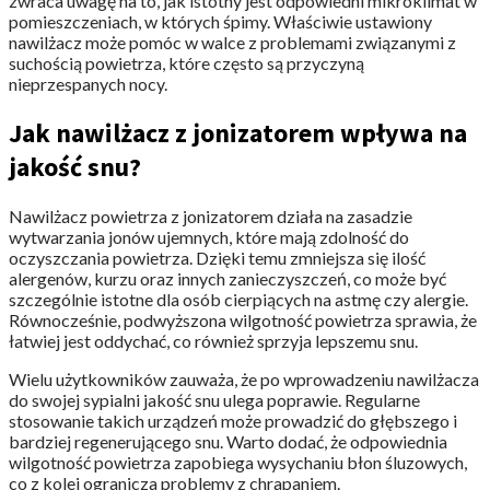
zwraca uwagę na to, jak istotny jest odpowiedni mikroklimat w
pomieszczeniach, w których śpimy. Właściwie ustawiony
nawilżacz może pomóc w walce z problemami związanymi z
suchością powietrza, które często są przyczyną
nieprzespanych nocy.
Jak nawilżacz z jonizatorem wpływa na
jakość snu?
Nawilżacz powietrza z jonizatorem działa na zasadzie
wytwarzania jonów ujemnych, które mają zdolność do
oczyszczania powietrza. Dzięki temu zmniejsza się ilość
alergenów, kurzu oraz innych zanieczyszczeń, co może być
szczególnie istotne dla osób cierpiących na astmę czy alergie.
Równocześnie, podwyższona wilgotność powietrza sprawia, że
łatwiej jest oddychać, co również sprzyja lepszemu snu.
Wielu użytkowników zauważa, że po wprowadzeniu nawilżacza
do swojej sypialni jakość snu ulega poprawie. Regularne
stosowanie takich urządzeń może prowadzić do głębszego i
bardziej regenerującego snu. Warto dodać, że odpowiednia
wilgotność powietrza zapobiega wysychaniu błon śluzowych,
co z kolei ogranicza problemy z chrapaniem.