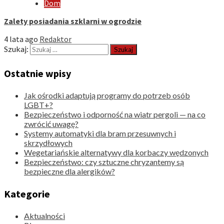
Dom
Zalety posiadania szklarni w ogrodzie
4 lata ago
Redaktor
Szukaj:
Ostatnie wpisy
Jak ośrodki adaptują programy do potrzeb osób
LGBT+?
Bezpieczeństwo i odporność na wiatr pergoli — na co
zwrócić uwagę?
Systemy automatyki dla bram przesuwnych i
skrzydłowych
Wegetariańskie alternatywy dla korbaczy wędzonych
Bezpieczeństwo: czy sztuczne chryzantemy są
bezpieczne dla alergików?
Kategorie
Aktualności