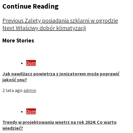
Continue Reading
Previous
Zalety posiadania szklarni w ogrodzie
Next
Właściwy dobór klimatyzacji
More Stories
Dom
Jak nawilżacz powietrza z jonizatorem może poprawić
jakość snu?
2 lata ago
admin
Dom
Trendy w projektowaniu wnętrz na rok 2024: Co warto
wiedzieć?