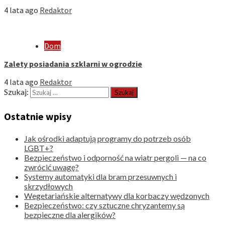
4 lata ago
Redaktor
Dom
Zalety posiadania szklarni w ogrodzie
4 lata ago
Redaktor
Szukaj:
Ostatnie wpisy
Jak ośrodki adaptują programy do potrzeb osób
LGBT+?
Bezpieczeństwo i odporność na wiatr pergoli — na co
zwrócić uwagę?
Systemy automatyki dla bram przesuwnych i
skrzydłowych
Wegetariańskie alternatywy dla korbaczy wędzonych
Bezpieczeństwo: czy sztuczne chryzantemy są
bezpieczne dla alergików?