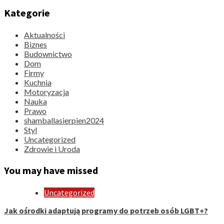
Kategorie
Aktualności
Biznes
Budownictwo
Dom
Firmy
Kuchnia
Motoryzacja
Nauka
Prawo
shamballasierpien2024
Styl
Uncategorized
Zdrowie i Uroda
You may have missed
Uncategorized
Jak ośrodki adaptują programy do potrzeb osób LGBT+?