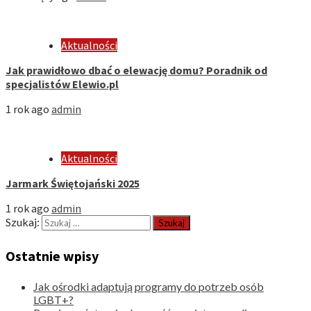
Aktualności
Jak prawidłowo dbać o elewację domu? Poradnik od
specjalistów Elewio.pl
1 rok ago
admin
Aktualności
Jarmark Świętojański 2025
1 rok ago
admin
Szukaj:
Ostatnie wpisy
Jak ośrodki adaptują programy do potrzeb osób
LGBT+?