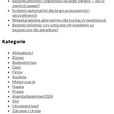
Bezpieczeństwo i odporność na wiatr pergoli — na co
zwrócić uwagę?
Systemy automatyki dla bram przesuwnych i
skrzydłowych
Wegetariańskie alternatywy dla korbaczy wędzonych
Bezpieczeństwo: czy sztuczne chryzantemy są
bezpieczne dla alergików?
Kategorie
Aktualności
Biznes
Budownictwo
Dom
Firmy
Kuchnia
Motoryzacja
Nauka
Prawo
shamballasierpien2024
Styl
Uncategorized
Zdrowie i Uroda